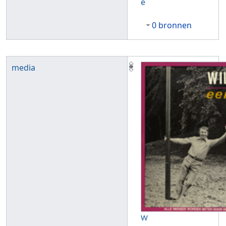
ë
0 bronnen
media
W