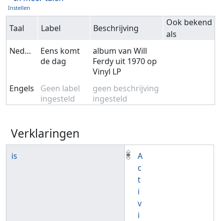
Instellen
Ook bekend
Taal
Label
Beschrijving
als
Nederlands
Eens komt
album van Will
de dag
Ferdy uit 1970 op
Vinyl LP
Engels
Geen label
geen beschrijving
ingesteld
ingesteld
Verklaringen
is
A
c
t
i
v
i