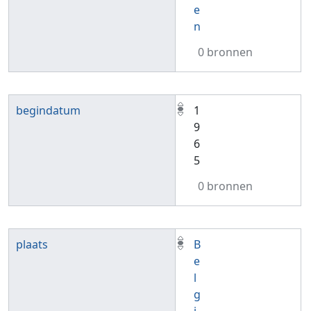
e
n
0 bronnen
begindatum
1
9
6
5
0 bronnen
plaats
B
e
l
g