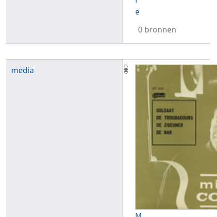
i
ë
0 bronnen
media
M