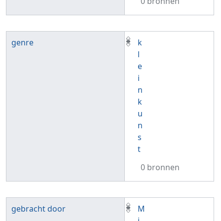
0 bronnen
genre
k
l
e
i
n
k
u
n
s
t
0 bronnen
gebracht door
M
i