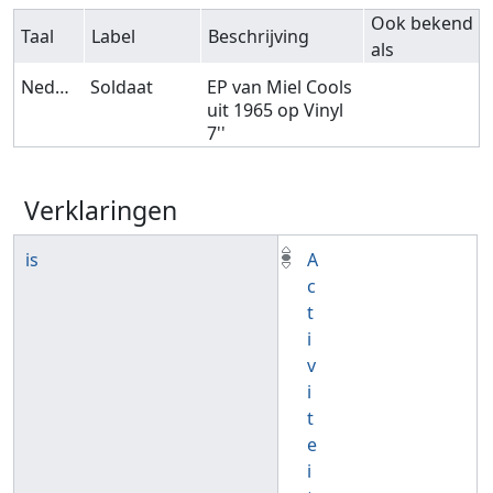
Ook bekend
Taal
Label
Beschrijving
als
Nederlands
Soldaat
EP van Miel Cools
uit 1965 op Vinyl
7''
Verklaringen
is
A
c
t
i
v
i
t
e
i