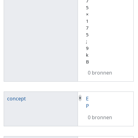
7
5
×
1
7
5
;
9
k
B
0 bronnen
concept
E
P
0 bronnen