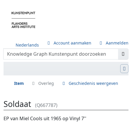
Account aanmaken
Aanmelden
Nederlands
Item
Overleg
Geschiedenis weergeven
Soldaat
(Q667787)
Ga naar:
navigatie
,
zoeken
EP van Miel Cools uit 1965 op Vinyl 7''