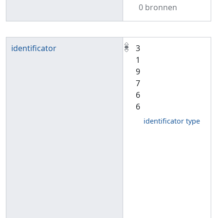
0 bronnen
identificator
3
1
9
7
6
6
identificator type