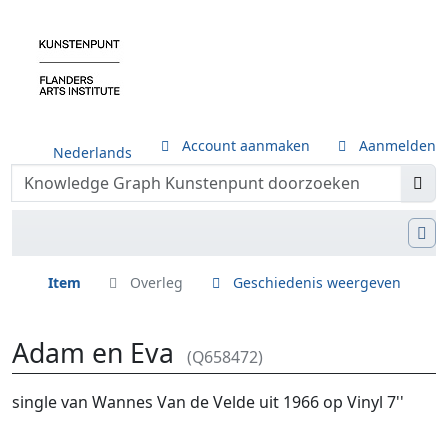
Account aanmaken
Aanmelden
Nederlands
Item
Overleg
Geschiedenis weergeven
Adam en Eva
(Q658472)
Ga naar:
navigatie
,
zoeken
single van Wannes Van de Velde uit 1966 op Vinyl 7''