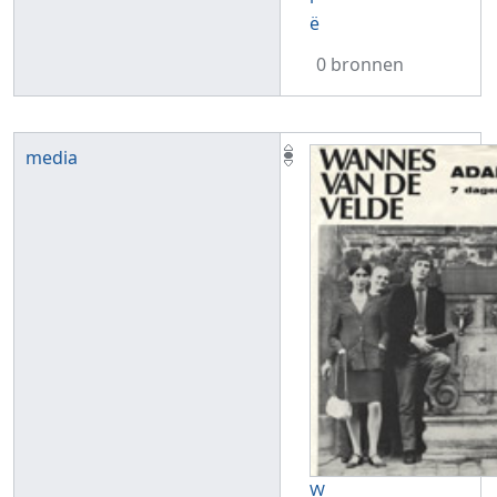
ë
0 bronnen
media
W