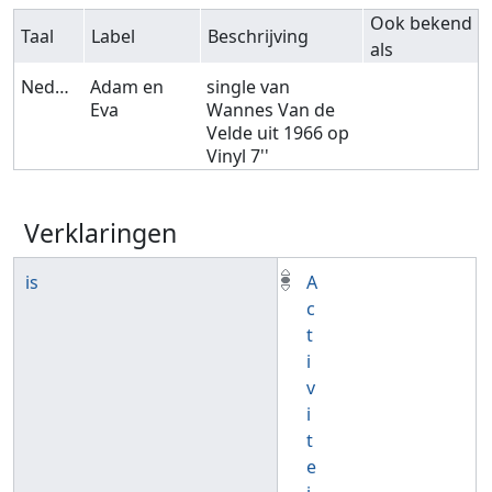
Ook bekend
Taal
Label
Beschrijving
als
Nederlands
Adam en
single van
Eva
Wannes Van de
Velde uit 1966 op
Vinyl 7''
Verklaringen
is
A
c
t
i
v
i
t
e