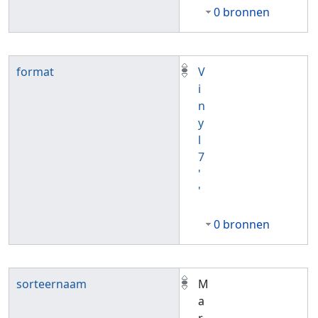
0 bronnen
format
V
i
n
y
l
7
'
'
0 bronnen
sorteernaam
M
a
r