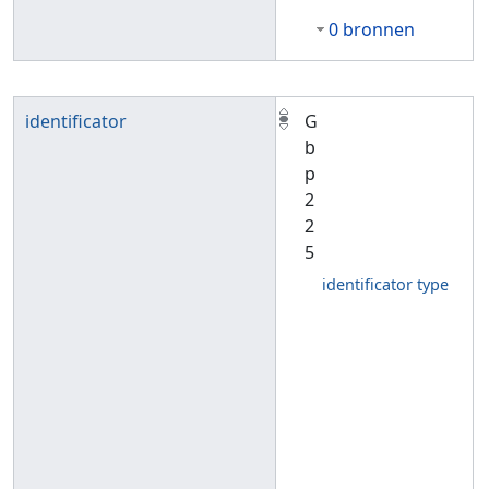
0 bronnen
identificator
G
b
p
2
2
5
identificator type