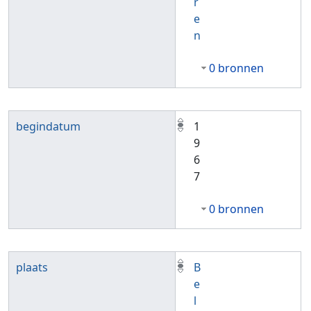
r
e
n
0 bronnen
begindatum
1
9
6
7
0 bronnen
plaats
B
e
l