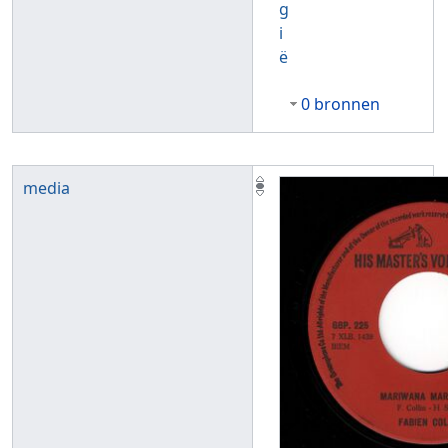
g
i
ë
0 bronnen
media