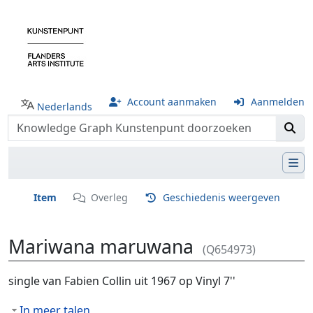
Account aanmaken
Aanmelden
Nederlands
Item
Overleg
Geschiedenis weergeven
Mariwana maruwana
(Q654973)
Ga naar:
navigatie
,
zoeken
single van Fabien Collin uit 1967 op Vinyl 7''
In meer talen