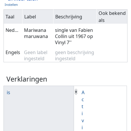
Instellen
Ook bekend
Taal
Label
Beschrijving
als
Nederlands
Mariwana
single van Fabien
maruwana
Collin uit 1967 op
Vinyl 7''
Engels
Geen label
geen beschrijving
ingesteld
ingesteld
Verklaringen
is
A
c
t
i
v
i