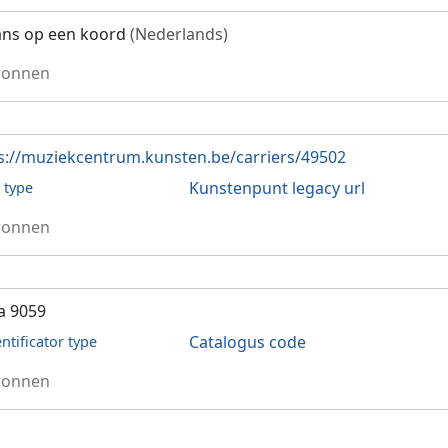
ans op een koord
(Nederlands)
ronnen
s://muziekcentrum.kunsten.be/carriers/49502
Kunstenpunt legacy url
l type
ronnen
a 9059
Catalogus code
entificator type
ronnen