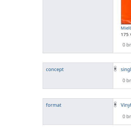
Miel
175 
0 b
concept
sing
0 b
format
Vinyl
0 b