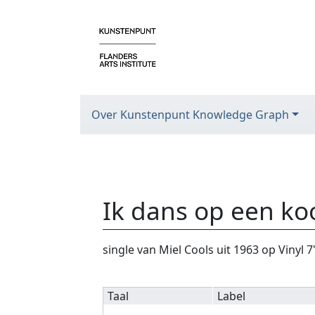
Over Kunstenpunt Knowledge Graph
Ik dans op een ko
Ga naar:
navigatie
,
zoeken
single van Miel Cools uit 1963 op Vinyl 7'
Taal
Label