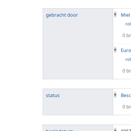
gebracht door
Miel
rol
0 b
Euro
rol
0 b
status
Besc
0 b