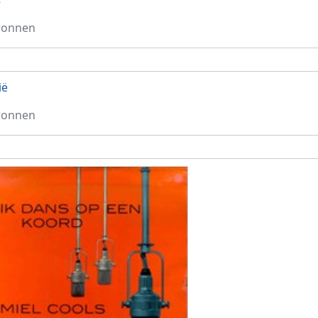
3
ronnen
ië
ronnen