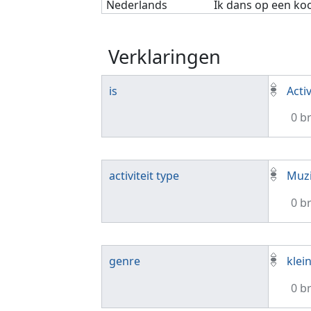
Nederlands
Ik dans op een ko
Verklaringen
is
Activ
0 b
activiteit type
Muzi
0 b
genre
klei
0 b