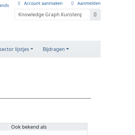
Account aanmaken
Aanmelden
ands
ector lijstjes
Bijdragen
Ook bekend als