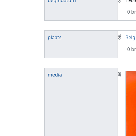
begindatum
196
0 b
plaats
Belg
0 b
media