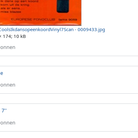
CoolsIkdansopeenkoordVinyl7Scan - 0009433.jpg
× 174; 10 kB
ronnen
le
ronnen
 7''
ronnen