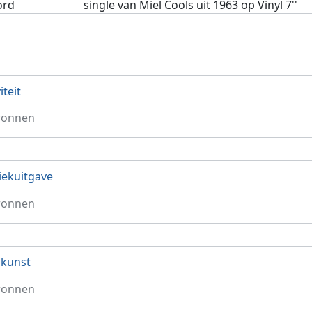
ord
single van Miel Cools uit 1963 op Vinyl 7''
iteit
ronnen
ekuitgave
ronnen
nkunst
ronnen