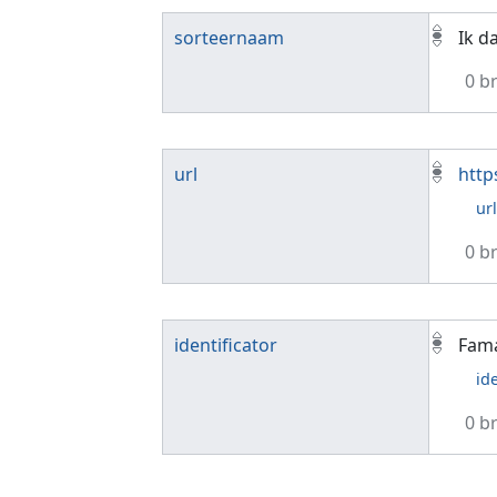
sorteernaam
Ik d
0 b
url
http
ur
0 b
identificator
Fam
id
0 b