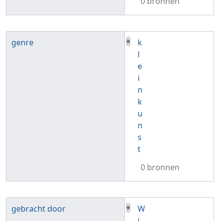
0 bronnen
genre
k
l
e
i
n
k
u
n
s
t
0 bronnen
gebracht door
W
i