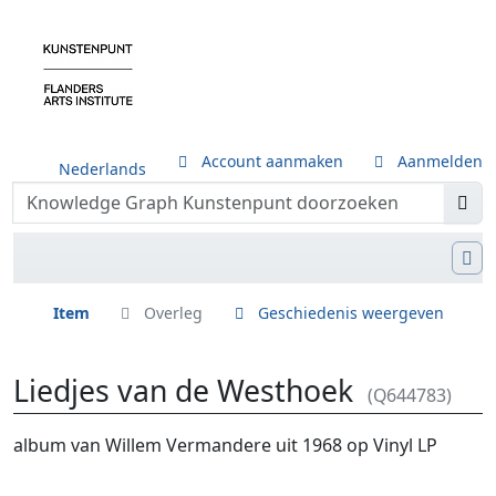
Account aanmaken
Aanmelden
Nederlands
Item
Overleg
Geschiedenis weergeven
Liedjes van de Westhoek
(Q644783)
Ga naar:
navigatie
,
zoeken
album van Willem Vermandere uit 1968 op Vinyl LP