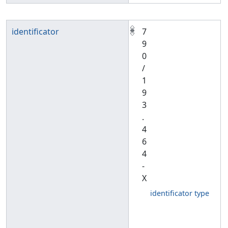
identificator
7
9
0
/
1
9
3
.
4
6
4
-
X
identificator type