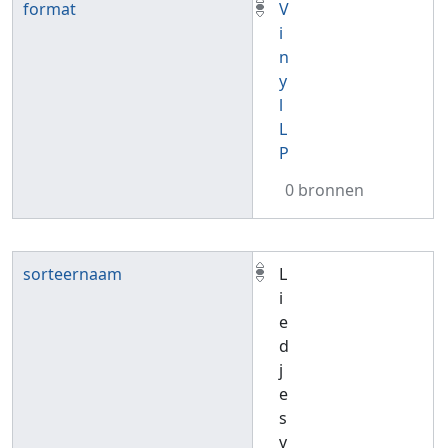
format
V
i
n
y
l
L
P
0 bronnen
sorteernaam
L
i
e
d
j
e
s
v