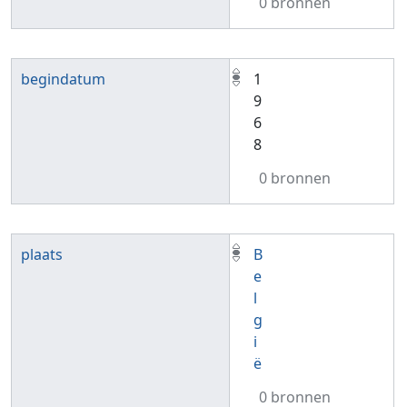
0 bronnen
begindatum
1
9
6
8
0 bronnen
plaats
B
e
l
g
i
ë
0 bronnen