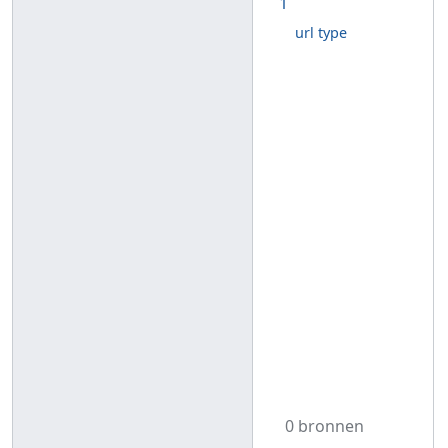
1
url type
0 bronnen