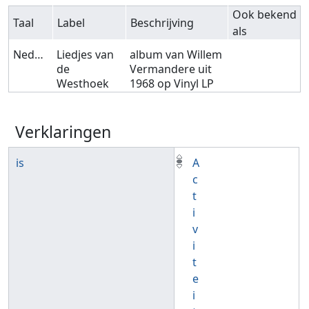
Ook bekend
Taal
Label
Beschrijving
als
Nederlands
Liedjes van
album van Willem
de
Vermandere uit
Westhoek
1968 op Vinyl LP
Verklaringen
is
A
c
t
i
v
i
t
e
i