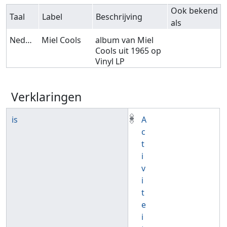
Ook bekend
Taal
Label
Beschrijving
als
Nederlands
Miel Cools
album van Miel
Cools uit 1965 op
Vinyl LP
Verklaringen
is
A
c
t
i
v
i
t
e
i