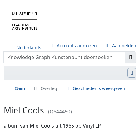
Account aanmaken
Aanmelden
Nederlands
Item
Overleg
Geschiedenis weergeven
Miel Cools
(Q644450)
Ga naar:
navigatie
,
zoeken
album van Miel Cools uit 1965 op Vinyl LP