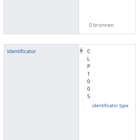
0 bronnen
identificator
C
L
P
1
0
0
5
identificator type