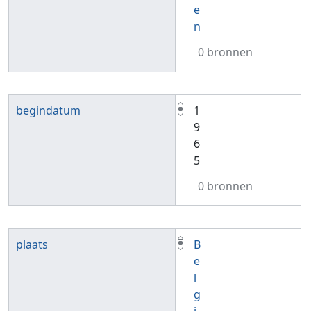
e
n
0 bronnen
begindatum
1
9
6
5
0 bronnen
plaats
B
e
l
g