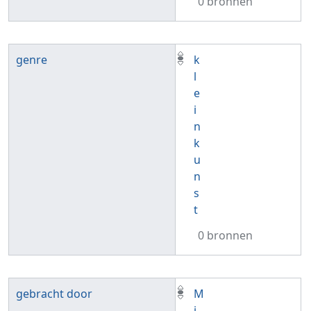
0 bronnen
genre
k
l
e
i
n
k
u
n
s
t
0 bronnen
gebracht door
M
i