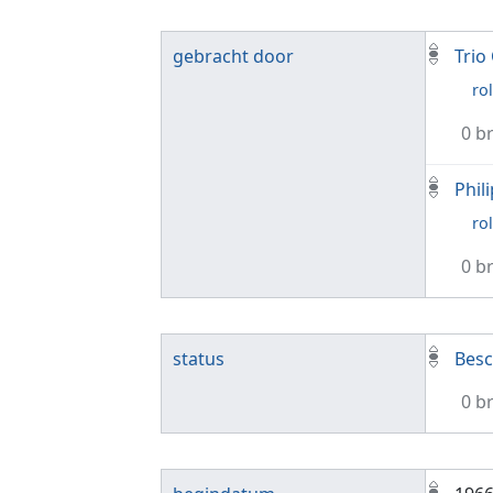
gebracht door
Trio
rol
0 b
Phil
rol
0 b
status
Besc
0 b