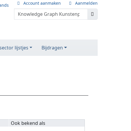
Account aanmaken
Aanmelden
ands
ector lijstjes
Bijdragen
Ook bekend als