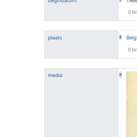
begindatum
196
0 b
plaats
Belg
0 b
media