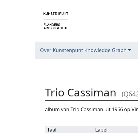
Over Kunstenpunt Knowledge Graph
Trio Cassiman
(Q64
Ga naar:
navigatie
,
zoeken
album van Trio Cassiman uit 1966 op Vin
Taal
Label