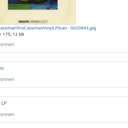
CassimanTrioCassimanVinylLPScan - 0020843.jpg
× 175; 12 kB
ronnen
um
ronnen
l LP
ronnen