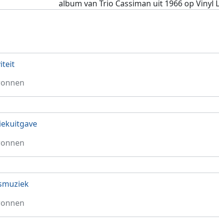
album van Trio Cassiman uit 1966 op Vinyl 
iteit
ronnen
ekuitgave
ronnen
smuziek
ronnen