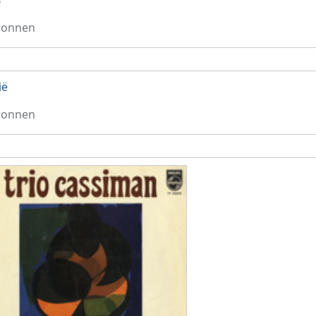
6
ronnen
ië
ronnen