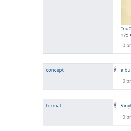
Trio
175 
0 b
concept
alb
0 b
format
Viny
0 b