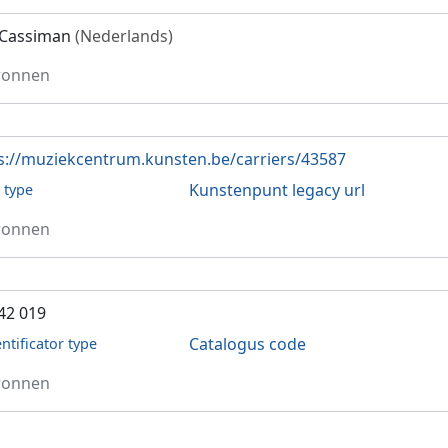
 Cassiman
(Nederlands)
ronnen
s://muziekcentrum.kunsten.be/carriers/43587
Kunstenpunt legacy url
l type
ronnen
42 019
Catalogus code
entificator type
ronnen