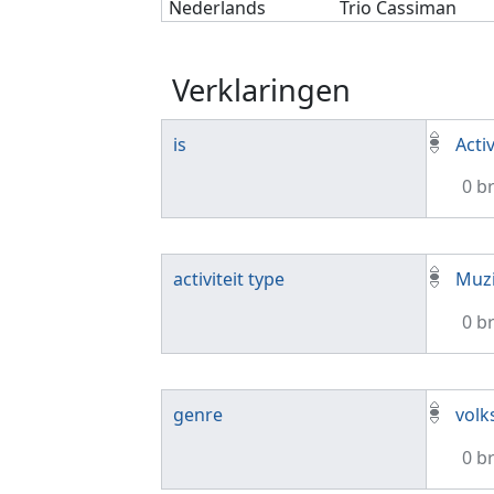
Nederlands
Trio Cassiman
Verklaringen
is
Activ
0 b
activiteit type
Muzi
0 b
genre
volk
0 b