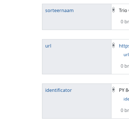
sorteernaam
Trio
0 b
url
http
ur
0 b
identificator
PY 8
id
0 b