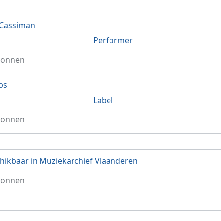
 Cassiman
Performer
ronnen
ips
Label
ronnen
hikbaar in Muziekarchief Vlaanderen
ronnen