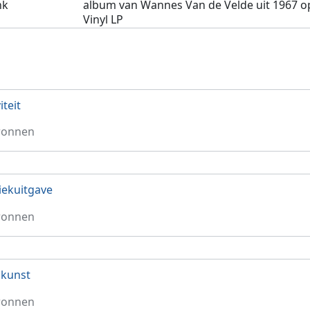
nk
album van Wannes Van de Velde uit 1967 o
Vinyl LP
iteit
ronnen
ekuitgave
ronnen
nkunst
ronnen