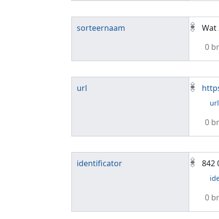
sorteernaam
Wat 
0 b
url
http
ur
0 b
identificator
842 
id
0 b