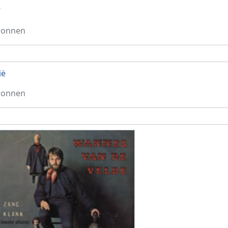
7
ronnen
ië
ronnen