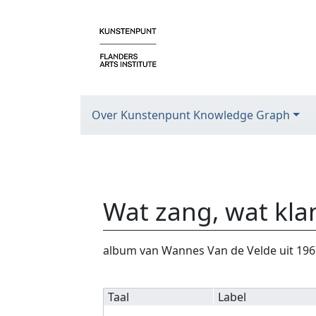
Over Kunstenpunt Knowledge Graph
Wat zang, wat kla
Ga naar:
navigatie
,
zoeken
album van Wannes Van de Velde uit 1967
Taal
Label