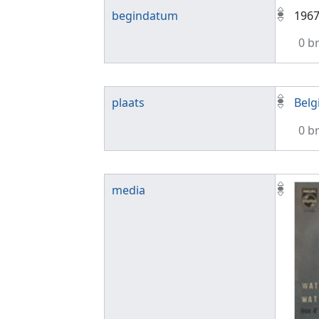
begindatum
196
0 b
plaats
Belg
0 b
media