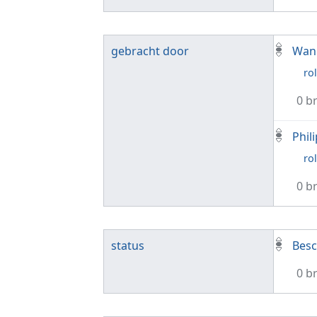
gebracht door
Wann
rol
0 b
Phil
rol
0 b
status
Besc
0 b