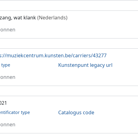
zang, wat klank
(Nederlands)
ronnen
s://muziekcentrum.kunsten.be/carriers/43277
Kunstenpunt legacy url
l type
ronnen
021
Catalogus code
entificator type
ronnen