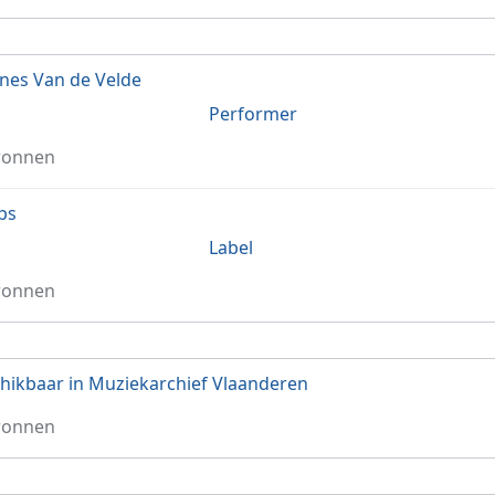
es Van de Velde
Performer
ronnen
ips
Label
ronnen
hikbaar in Muziekarchief Vlaanderen
ronnen