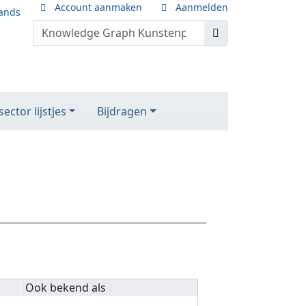
Account aanmaken
Aanmelden
ands
ector lijstjes
Bijdragen
Ook bekend als