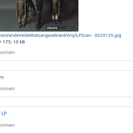
esVandeVeldeWatzangwatklankVinylLPScan - 0020135.jpg
× 175; 10 kB
ronnen
um
ronnen
l LP
ronnen