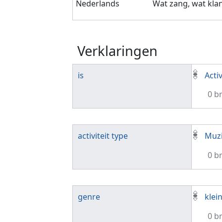
Nederlands
Wat zang, wat kla
Verklaringen
is
Activ
0 b
activiteit type
Muzi
0 b
genre
klei
0 b