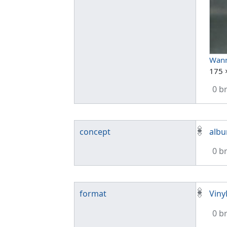
Wann
175 
0 b
concept
alb
0 b
format
Viny
0 b