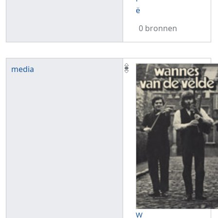
ë
0 bronnen
media
W