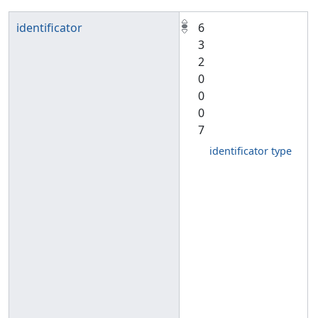
identificator
6
3
2
0
0
0
7
identificator type