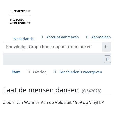
Account aanmaken
Aanmelden
Nederlands
Item
Overleg
Geschiedenis weergeven
Laat de mensen dansen
(Q642028)
Ga naar:
navigatie
,
zoeken
album van Wannes Van de Velde uit 1969 op Vinyl LP