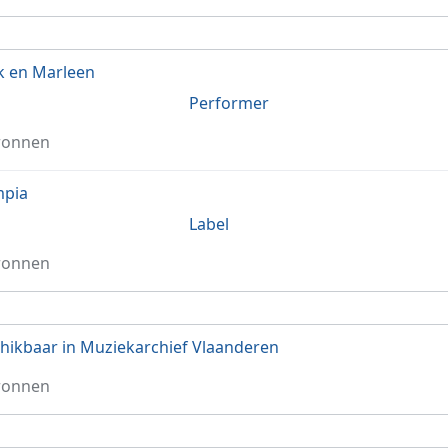
 en Marleen
Performer
ronnen
mpia
Label
ronnen
hikbaar in Muziekarchief Vlaanderen
ronnen