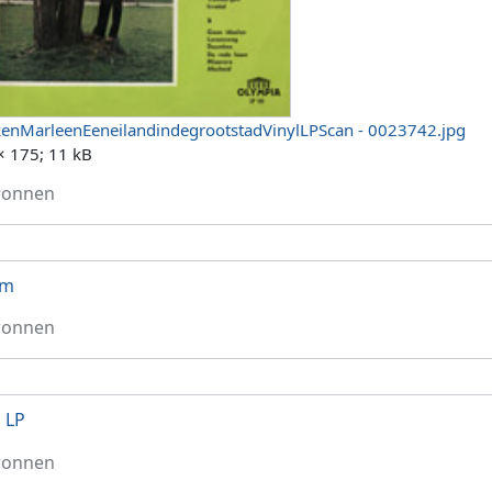
enMarleenEeneilandindegrootstadVinylLPScan - 0023742.jpg
× 175; 11 kB
ronnen
um
ronnen
l LP
ronnen