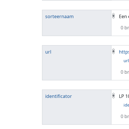
sorteernaam
Een 
0 b
url
http
ur
0 b
identificator
LP 1
id
0 b