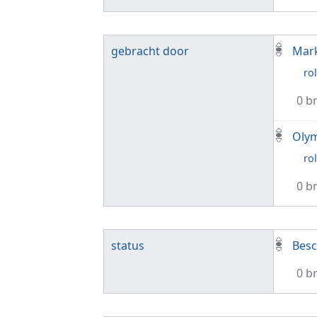
gebracht door
Mark
rol
0 b
Oly
rol
0 b
status
Besc
0 b