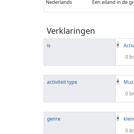
Nederlands
Een eiland in de g
Verklaringen
is
Activ
0 b
activiteit type
Muzi
0 b
genre
klei
0 b