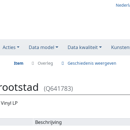
Nederl
Acties
Data model
Data kwaliteit
Kunstens
Item
Overleg
Geschiedenis weergeven
rootstad
(Q641783)
Vinyl LP
Beschrijving