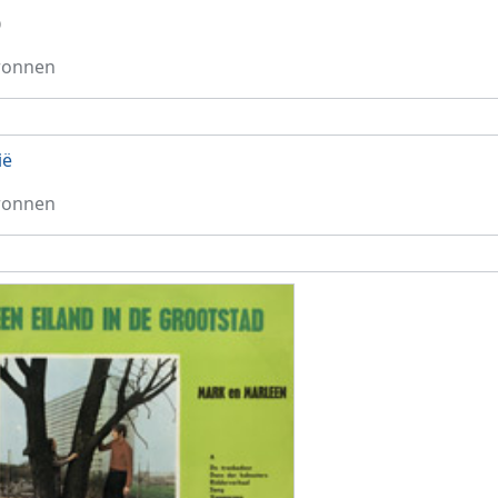
0
ronnen
ië
ronnen