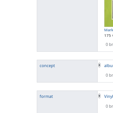
Mark
175 
0 b
concept
alb
0 b
format
Viny
0 b