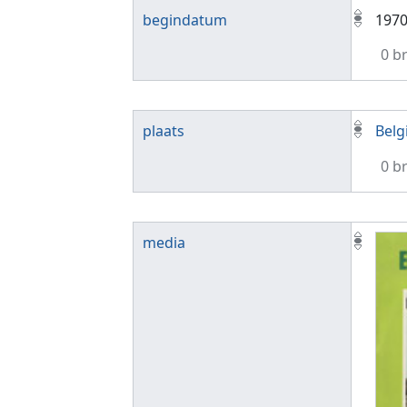
begindatum
197
0 b
plaats
Belg
0 b
media