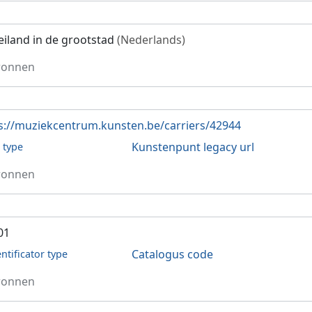
eiland in de grootstad
(Nederlands)
ronnen
s://muziekcentrum.kunsten.be/carriers/42944
Kunstenpunt legacy url
l type
ronnen
01
Catalogus code
entificator type
ronnen