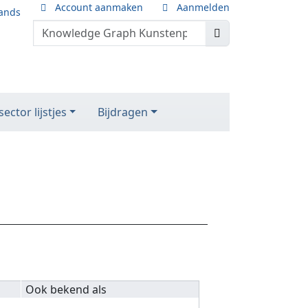
Account aanmaken
Aanmelden
ands
ector lijstjes
Bijdragen
Ook bekend als