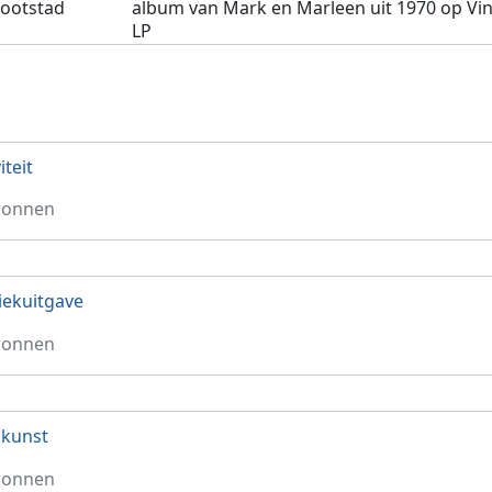
rootstad
album van Mark en Marleen uit 1970 op Vin
LP
iteit
ronnen
ekuitgave
ronnen
nkunst
ronnen