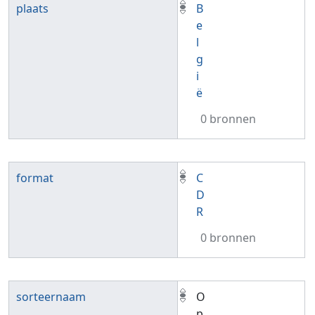
plaats
B
e
l
g
i
ë
0 bronnen
format
C
D
R
0 bronnen
sorteernaam
O
p