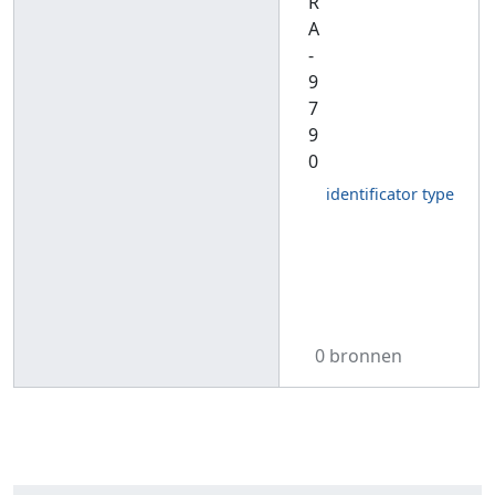
R
A
-
9
7
9
0
identificator type
0 bronnen