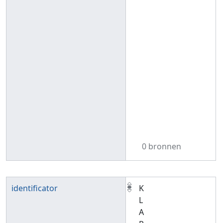
0 bronnen
identificator
K
L
A