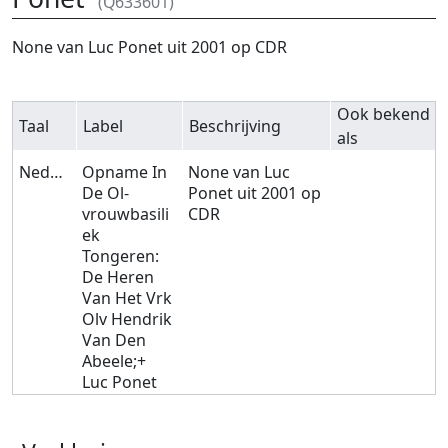
(Q633601)
Ga naar:
navigatie
,
zoeken
None van Luc Ponet uit 2001 op CDR
Ook bekend
Taal
Label
Beschrijving
als
Nederlands
Opname In
None van Luc
De Ol-
Ponet uit 2001 op
vrouwbasili
CDR
ek
Tongeren:
De Heren
Van Het Vrk
Olv Hendrik
Van Den
Abeele;+
Luc Ponet