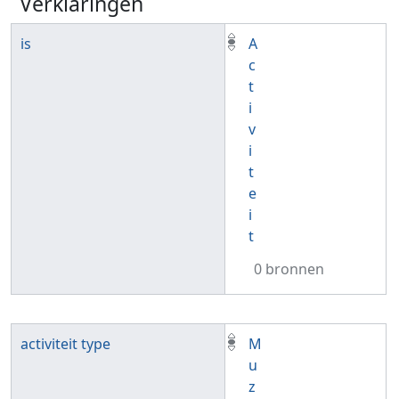
Verklaringen
is
A
c
t
i
v
i
t
e
i
t
0 bronnen
activiteit type
M
u
z