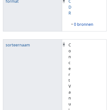
format
C
D
R
0 bronnen
sorteernaam
C
o
n
c
e
r
t
V
a
n
u
i