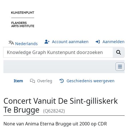
Account aanmaken
Aanmelden
Nederlands
Item
Overleg
Geschiedenis weergeven
Concert Vanuit De Sint-gilliskerk
Te Brugge
(Q628242)
Ga naar:
navigatie
,
zoeken
None van Anima Eterna Brugge uit 2000 op CDR