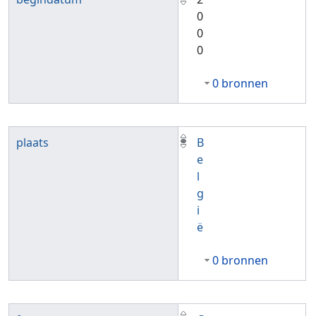
0
0
0
0 bronnen
plaats
B
e
l
g
i
ë
0 bronnen