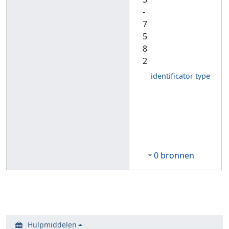
-
7
5
8
2
identificator type
0 bronnen
Hulpmiddelen