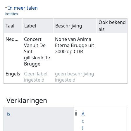
In meer talen
Instellen
Ook bekend
Taal
Label
Beschrijving
als
Nederlands
Concert
None van Anima
Vanuit De
Eterna Brugge uit
Sint-
2000 op CDR
gilliskerk Te
Brugge
Engels
Geen label
geen beschrijving
ingesteld
ingesteld
Verklaringen
is
A
c
t