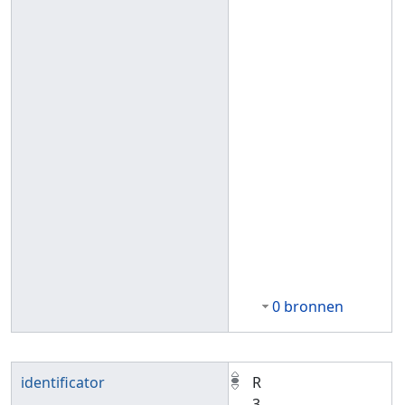
0 bronnen
identificator
R
3