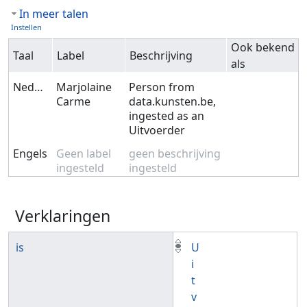
In meer talen
Instellen
Ook bekend
Taal
Label
Beschrijving
als
Nederlands
Marjolaine
Person from
Carme
data.kunsten.be,
ingested as an
Uitvoerder
Engels
Geen label
geen beschrijving
ingesteld
ingesteld
Verklaringen
is
U
i
t
v