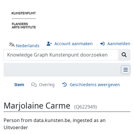
Account aanmaken
Aanmelden
Nederlands
Item
Overleg
Geschiedenis weergeven
Marjolaine Carme
(Q622949)
Ga naar:
navigatie
,
zoeken
Person from data.kunsten.be, ingested as an
Uitvoerder