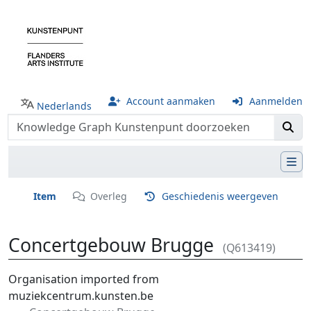
Account aanmaken
Aanmelden
Nederlands
Item
Overleg
Geschiedenis weergeven
Concertgebouw Brugge
(Q613419)
Ga naar:
navigatie
,
zoeken
Organisation imported from
muziekcentrum.kunsten.be