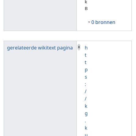
k
B
0 bronnen
gerelateerde wikitext pagina
h
t
t
p
s
:
/
/
k
g
.
k
u