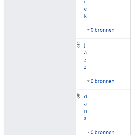
i
e
k
0 bronnen
J
a
z
z
0 bronnen
d
a
n
s
0 bronnen