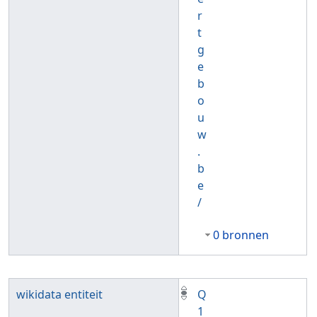
r
t
g
e
b
o
u
w
.
b
e
/
0 bronnen
wikidata entiteit
Q
1