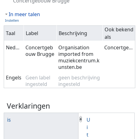
Concertgebouw Brugge
In meer talen
Instellen
Ook bekend
Taal
Label
Beschrijving
als
Nederlands
Concertgeb
Organisation
Concertgebouw Brugge
ouw Brugge
imported from
muziekcentrum.k
unsten.be
Engels
Geen label
geen beschrijving
ingesteld
ingesteld
Verklaringen
is
U
i
t