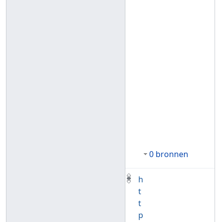
0 bronnen
h
t
t
p