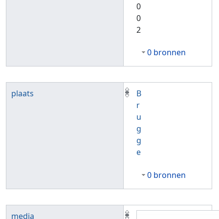
0
0
2
0 bronnen
plaats
B
r
u
g
g
e
0 bronnen
media