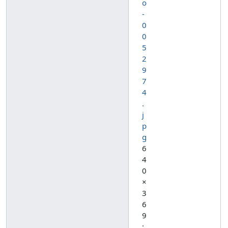
o
-
0
0
5
2
9
7
4
.
j
p
g
6
4
0
×
3
6
9
;