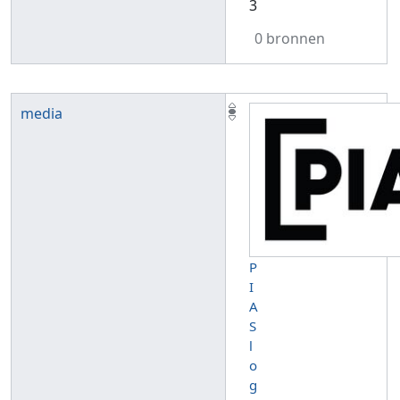
3
0 bronnen
media
P
I
A
S
l
o
g