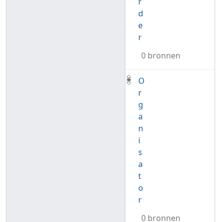
r
d
e
r
0 bronnen
O
r
g
a
n
i
s
a
t
o
r
0 bronnen