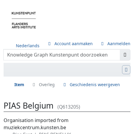
Account aanmaken
Aanmelden
Nederlands
Item
Overleg
Geschiedenis weergeven
PIAS Belgium
(Q613205)
Ga naar:
navigatie
,
zoeken
Organisation imported from
muziekcentrum.kunsten.be