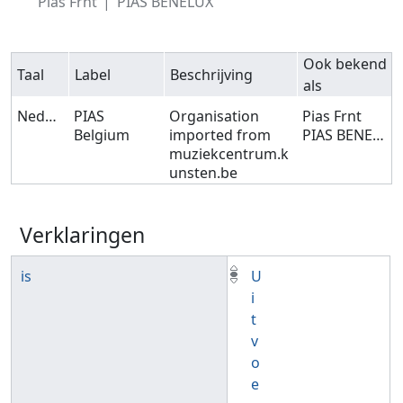
Pias Frnt
PIAS BENELUX
Ook bekend
Taal
Label
Beschrijving
als
Nederlands
PIAS
Organisation
Pias Frnt
Belgium
imported from
PIAS BENELUX
muziekcentrum.k
unsten.be
Verklaringen
is
U
i
t
v
o
e