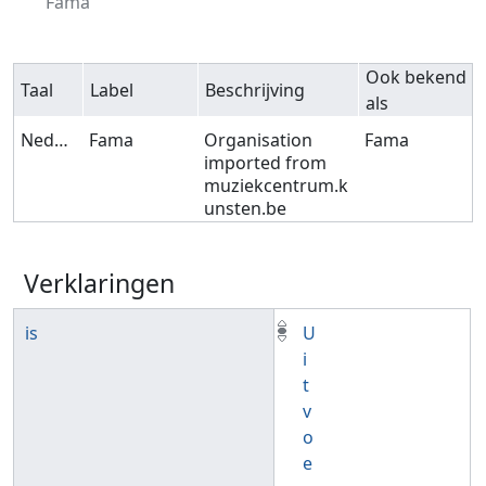
Fama
Ook bekend
Taal
Label
Beschrijving
als
Nederlands
Fama
Organisation
Fama
imported from
muziekcentrum.k
unsten.be
Verklaringen
is
U
i
t
v
o
e