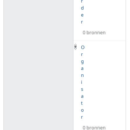
r
d
e
r
0 bronnen
O
r
g
a
n
i
s
a
t
o
r
0 bronnen