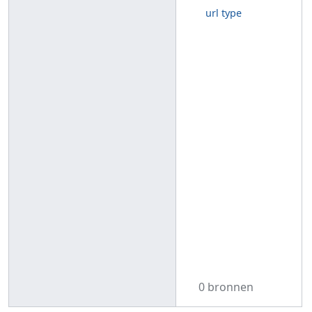
url type
0 bronnen