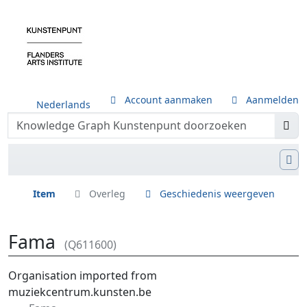
Account aanmaken
Aanmelden
Nederlands
Item
Overleg
Geschiedenis weergeven
Fama
(Q611600)
Ga naar:
navigatie
,
zoeken
Organisation imported from
muziekcentrum.kunsten.be