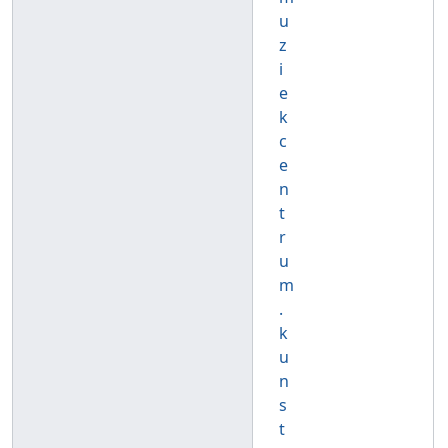
u
z
i
e
k
c
e
n
t
r
u
m
.
k
u
n
s
t