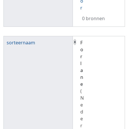
o
r
0 bronnen
sorteernaam
F
o
r
l
a
n
e
(
N
e
d
e
r