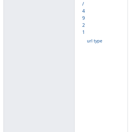
/
4
9
2
1
url type