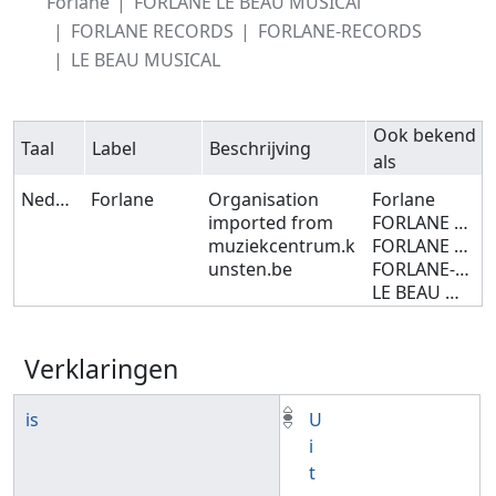
Forlane
FORLANE LE BEAU MUSICAl
FORLANE RECORDS
FORLANE-RECORDS
LE BEAU MUSICAL
Ook bekend
Taal
Label
Beschrijving
als
Nederlands
Forlane
Organisation
Forlane
imported from
FORLANE LE BEAU MUSICAl
muziekcentrum.k
FORLANE RECORDS
unsten.be
FORLANE-RECORDS
LE BEAU MUSICAL
Verklaringen
is
U
i
t