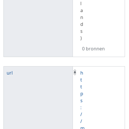
l
a
n
d
s
)
0 bronnen
url
h
t
t
p
s
:
/
/
m