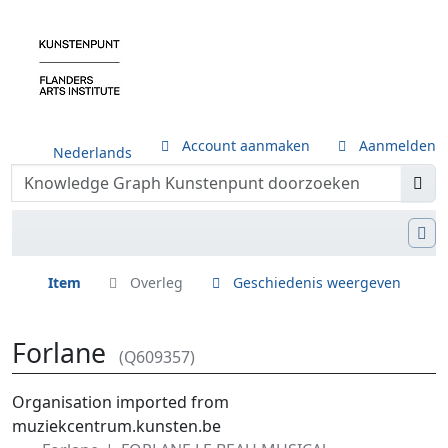
Account aanmaken
Aanmelden
Nederlands
Item
Overleg
Geschiedenis weergeven
Forlane
(Q609357)
Ga naar:
navigatie
,
zoeken
Organisation imported from
muziekcentrum.kunsten.be