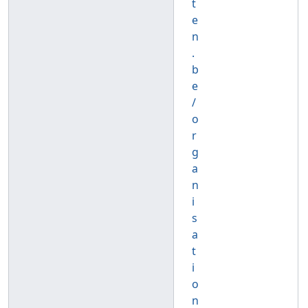
t
e
n
.
b
e
/
o
r
g
a
n
i
s
a
t
i
o
n