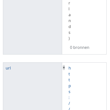
r
l
a
n
d
s
)
0 bronnen
url
h
t
t
p
s
:
/
/