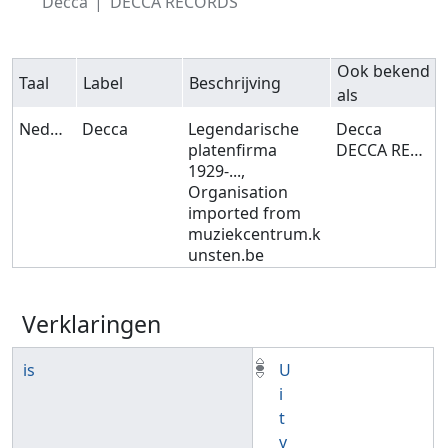
Decca
DECCA RECORDS
Ook bekend
Taal
Label
Beschrijving
als
Nederlands
Decca
Legendarische
Decca
platenfirma
DECCA RECORDS
1929-...,
Organisation
imported from
muziekcentrum.k
unsten.be
Verklaringen
is
U
i
t
v