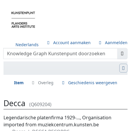
Account aanmaken
Aanmelden
Nederlands
Item
Overleg
Geschiedenis weergeven
Decca
(Q609204)
Ga naar:
navigatie
,
zoeken
Legendarische platenfirma 1929-..., Organisation
imported from muziekcentrum.kunsten.be