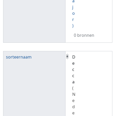
a
j
o
r
)
0 bronnen
sorteernaam
D
e
c
c
a
(
N
e
d
e