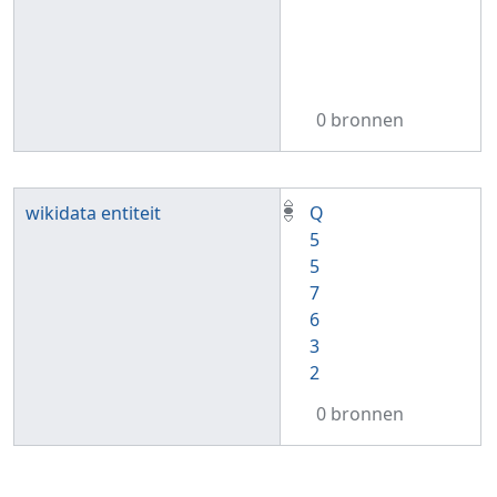
0 bronnen
wikidata entiteit
Q
5
5
7
6
3
2
0 bronnen