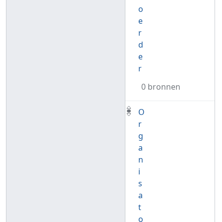
o
e
r
d
e
r
0 bronnen
O
r
g
a
n
i
s
a
t
o