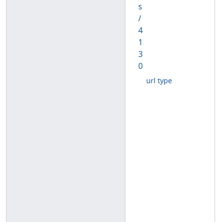
s
/
4
1
3
0
url type