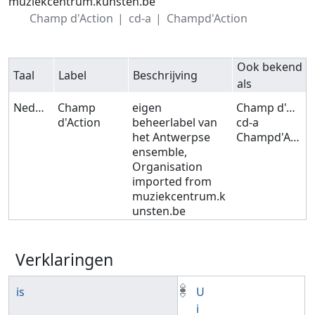
muziekcentrum.kunsten.be
Champ d'Action
cd-a
Champd'Action
Ook bekend
Taal
Label
Beschrijving
als
Nederlands
Champ
eigen
Champ d'Action
d'Action
beheerlabel van
cd-a
het Antwerpse
Champd'Action
ensemble,
Organisation
imported from
muziekcentrum.k
unsten.be
Verklaringen
is
U
i