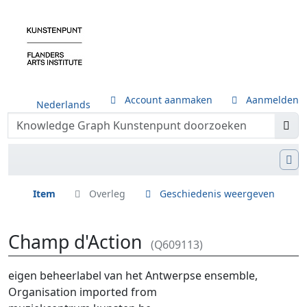
Account aanmaken
Aanmelden
Nederlands
Item
Overleg
Geschiedenis weergeven
Champ d'Action
(Q609113)
Ga naar:
navigatie
,
zoeken
eigen beheerlabel van het Antwerpse ensemble,
Organisation imported from