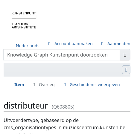
Account aanmaken
Aanmelden
Nederlands
Item
Overleg
Geschiedenis weergeven
distributeur
(Q608805)
Ga naar:
navigatie
,
zoeken
Uitvoerdertype, gebaseerd op de
cms_organisationtypes in muziekcentrum.kunsten.be