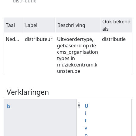
distributie
Ook bekend
Taal
Label
Beschrijving
als
Nederlands
distributeur
Uitvoerdertype,
distributie
gebaseerd op de
cms_organisation
types in
muziekcentrum.k
unsten.be
Verklaringen
is
U
i
t
v
o