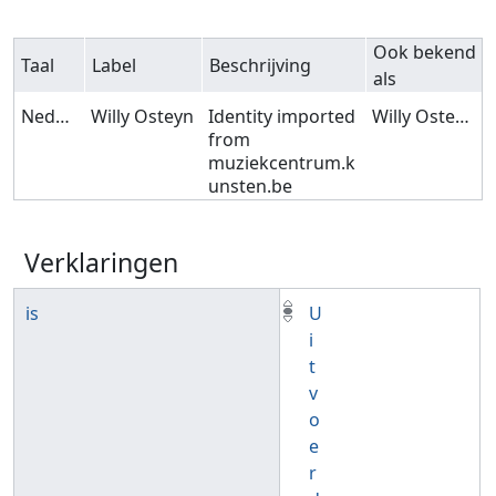
Ook bekend
Taal
Label
Beschrijving
als
Nederlands
Willy Osteyn
Identity imported
Willy Osteyn
from
muziekcentrum.k
unsten.be
Verklaringen
is
U
i
t
v
o
e
r