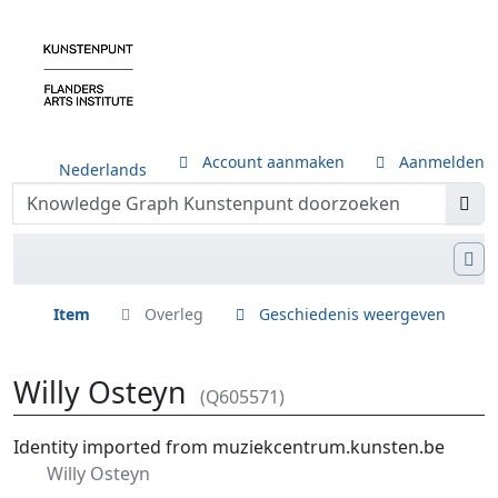
Account aanmaken
Aanmelden
Nederlands
Item
Overleg
Geschiedenis weergeven
Willy Osteyn
(Q605571)
Ga naar:
navigatie
,
zoeken
Identity imported from muziekcentrum.kunsten.be
Willy Osteyn