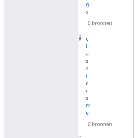
g
s
0 bronnen
c
l
a
s
s
i
c
i
s
m
e
0 bronnen