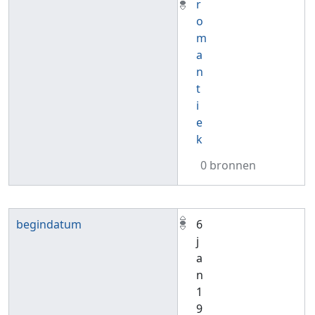
r
o
m
a
n
t
i
e
k
0 bronnen
begindatum
6
j
a
n
1
9