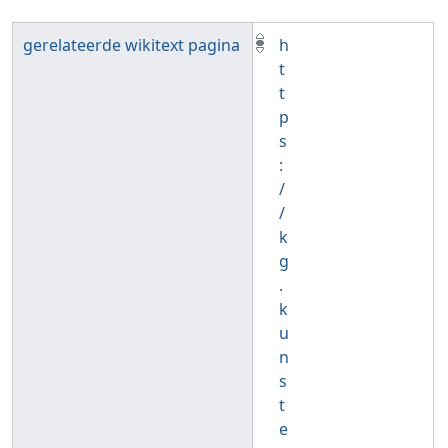
gerelateerde wikitext pagina
h
t
t
p
s
:
/
/
k
g
.
k
u
n
s
t
e