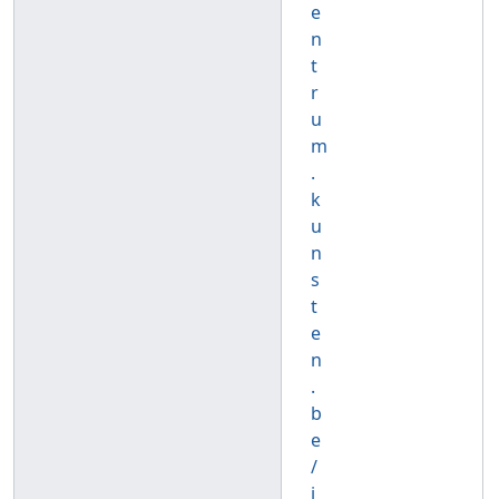
e
n
t
r
u
m
.
k
u
n
s
t
e
n
.
b
e
/
i