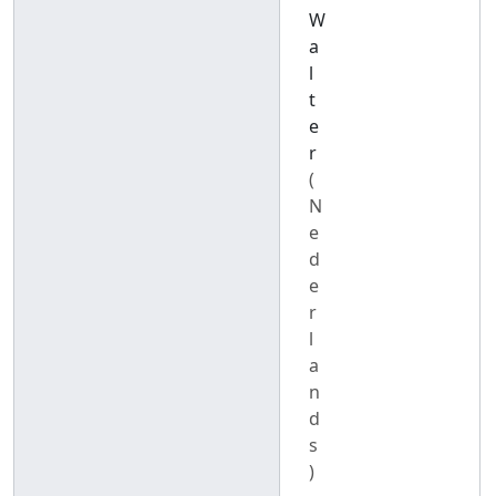
W
a
l
t
e
r
(
N
e
d
e
r
l
a
n
d
s
)