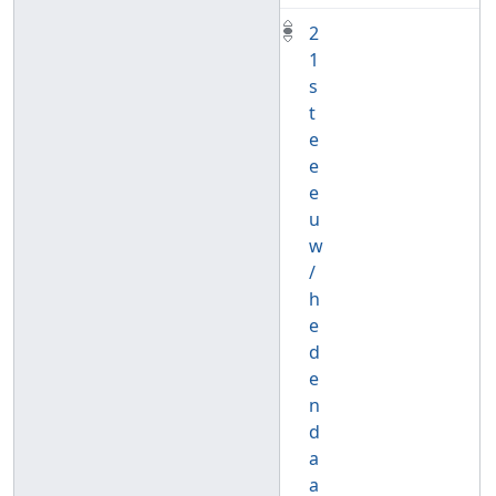
2
1
s
t
e
e
e
u
w
/
h
e
d
e
n
d
a
a