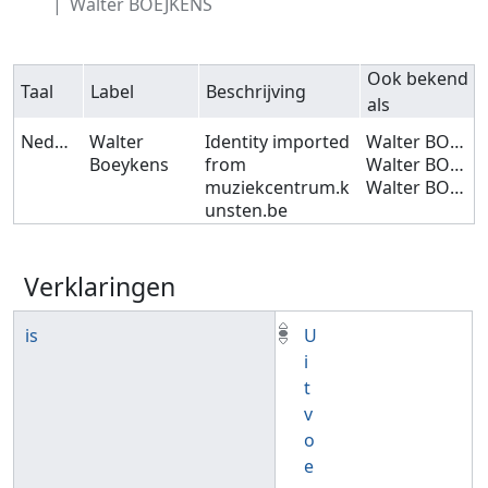
Walter BOEJKENS
Ook bekend
Taal
Label
Beschrijving
als
Nederlands
Walter
Identity imported
Walter BOEYKENS
Boeykens
from
Walter BOEIJKENS
muziekcentrum.k
Walter BOEJKENS
unsten.be
Verklaringen
is
U
i
t
v
o
e