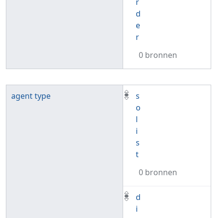
r
d
e
r
0 bronnen
agent type
s
o
l
i
s
t
0 bronnen
d
i