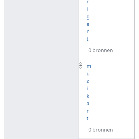
r
i
g
e
n
t
0 bronnen
m
u
z
i
k
a
n
t
0 bronnen