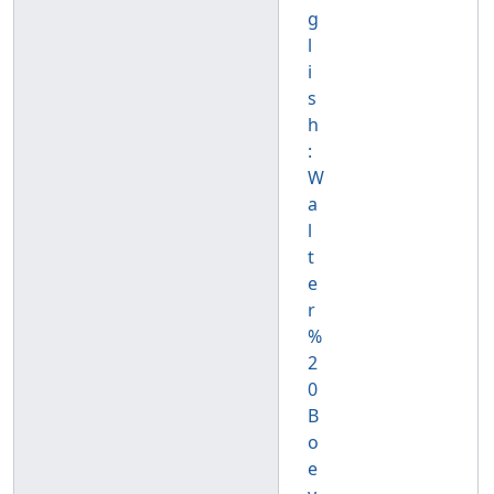
g
l
i
s
h
:
W
a
l
t
e
r
%
2
0
B
o
e