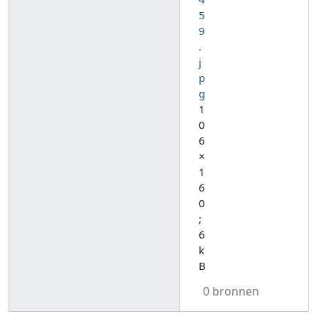
5
9
.
j
p
g
1
0
6
×
1
6
0
;
6
k
B
0 bronnen