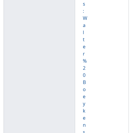
s
:
W
a
l
t
e
r
%
2
0
B
o
e
y
k
e
n
s