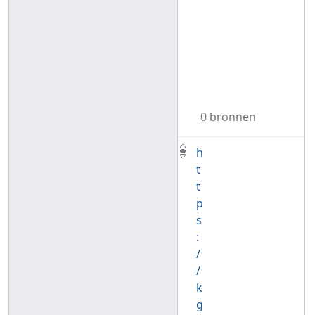
0 bronnen
h
t
t
p
s
:
/
/
k
g