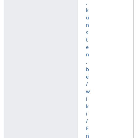
.
k
u
n
s
t
e
n
.
b
e
/
w
i
k
i
/
E
n