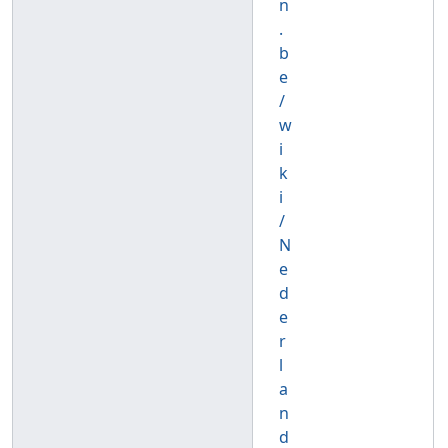
n
.
b
e
/
w
i
k
i
/
N
e
d
e
r
l
a
n
d