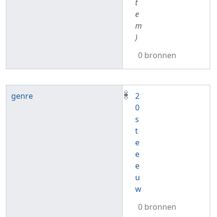
t
e
m
)
0 bronnen
genre
2
0
s
t
e
e
e
u
w
0 bronnen