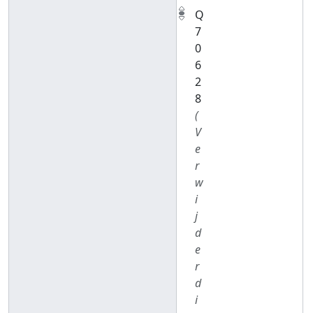
Q
7
0
6
2
8
(
V
e
r
w
i
j
d
e
r
d
i