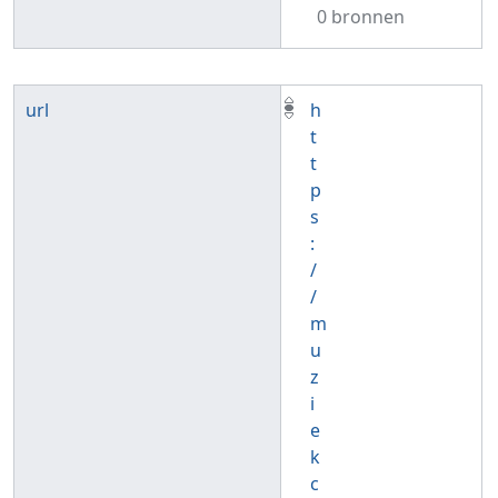
0 bronnen
url
h
t
t
p
s
:
/
/
m
u
z
i
e
k
c