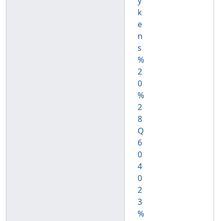
y
k
e
n
s
%
2
0
%
2
8
Q
6
0
4
0
2
3
%