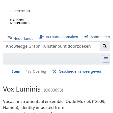
Account aanmaken
Aanmelden
Nederlands
Item
Overleg
Geschiedenis weergeven
Vox Luminis
(Q603693)
Ga naar:
navigatie
,
zoeken
Vocaal-instrumentaal ensemble, Oude Muziek (°2009,
Namen), Identity imported from