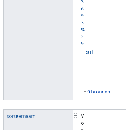
3
6
9
3
%
2
9
taal
0 bronnen
sorteernaam
V
o