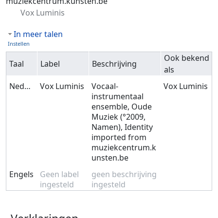
muziekcentrum.kunsten.be
Vox Luminis
In meer talen
Instellen
Ook bekend
Taal
Label
Beschrijving
als
Nederlands
Vox Luminis
Vocaal-
Vox Luminis
instrumentaal
ensemble, Oude
Muziek (°2009,
Namen), Identity
imported from
muziekcentrum.k
unsten.be
Engels
Geen label
geen beschrijving
ingesteld
ingesteld