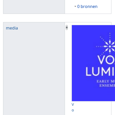
0 bronnen
media
V
o