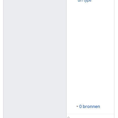
url type
0 bronnen