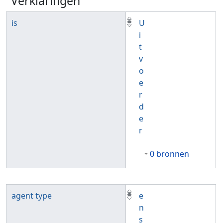
Verklaringen
is
U
i
t
v
o
e
r
d
e
r
0 bronnen
agent type
e
n
s