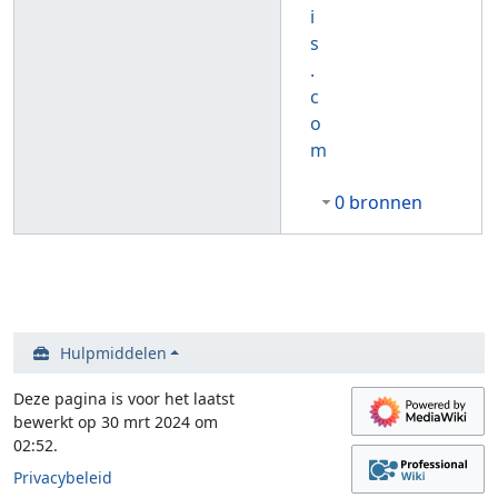
i
s
.
c
o
m
0 bronnen
Hulpmiddelen
Deze pagina is voor het laatst
bewerkt op 30 mrt 2024 om
02:52.
Privacybeleid