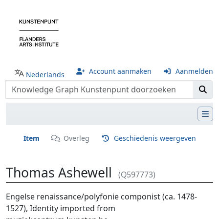
Account aanmaken
Aanmelden
Nederlands
Item
Overleg
Geschiedenis weergeven
Thomas Ashewell
(Q597773)
Ga naar:
navigatie
,
zoeken
Engelse renaissance/polyfonie componist (ca. 1478-
1527), Identity imported from