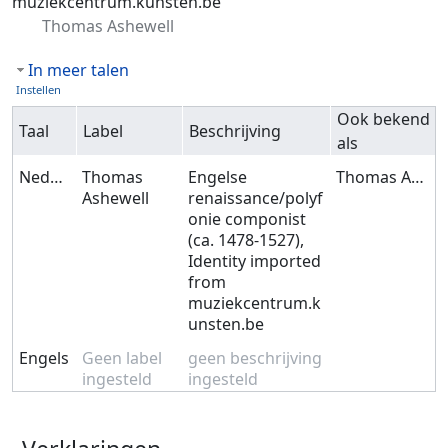
muziekcentrum.kunsten.be
Thomas Ashewell
In meer talen
Instellen
Ook bekend
Taal
Label
Beschrijving
als
Nederlands
Thomas
Engelse
Thomas Ashewell
Ashewell
renaissance/polyf
onie componist
(ca. 1478-1527),
Identity imported
from
muziekcentrum.k
unsten.be
Engels
Geen label
geen beschrijving
ingesteld
ingesteld