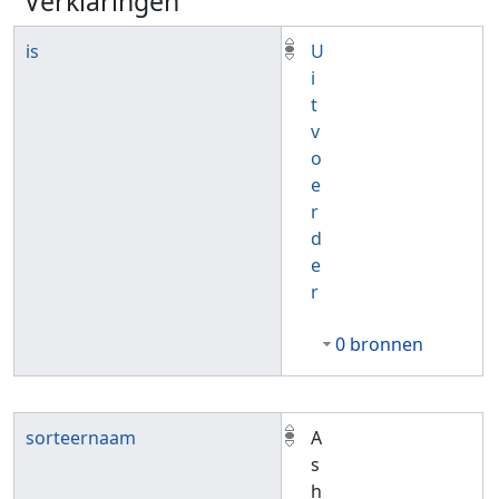
Verklaringen
is
U
i
t
v
o
e
r
d
e
r
0 bronnen
sorteernaam
A
s
h