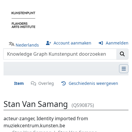
Account aanmaken
Aanmelden
Nederlands
Item
Overleg
Geschiedenis weergeven
Stan Van Samang
(Q590875)
Ga naar:
navigatie
,
zoeken
acteur-zanger, Identity imported from
muziekcentrum.kunsten.be