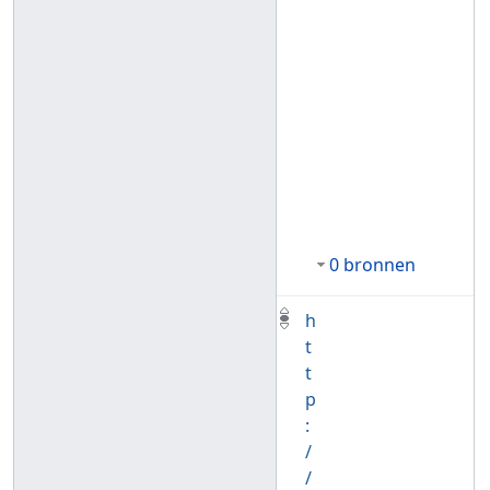
0 bronnen
h
t
t
p
:
/
/