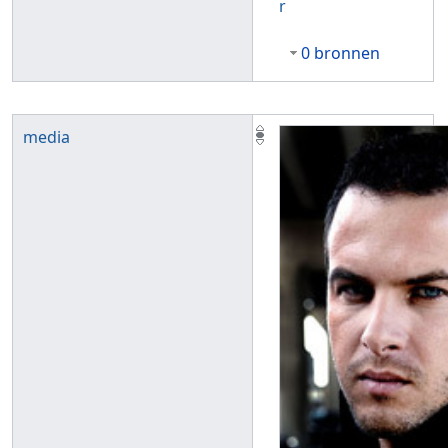
r
0 bronnen
media