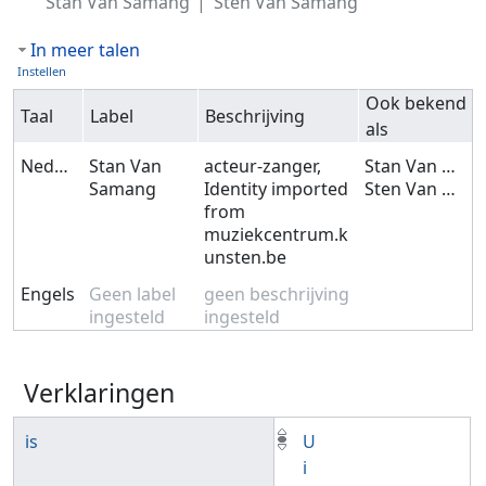
Stan Van Samang
Sten Van Samang
In meer talen
Instellen
Ook bekend
Taal
Label
Beschrijving
als
Nederlands
Stan Van
acteur-zanger,
Stan Van Samang
Samang
Identity imported
Sten Van Samang
from
muziekcentrum.k
unsten.be
Engels
Geen label
geen beschrijving
ingesteld
ingesteld
Verklaringen
is
U
i