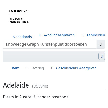
Account aanmaken
Aanmelden
Nederlands
Item
Overleg
Geschiedenis weergeven
Adelaide
(Q58940)
Ga naar:
navigatie
,
zoeken
Plaats in Australië, zonder postcode