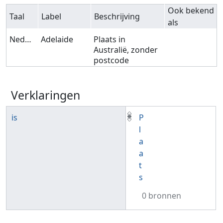
Ook bekend
Taal
Label
Beschrijving
als
Nederlands
Adelaide
Plaats in
Australië, zonder
postcode
Verklaringen
is
P
l
a
a
t
s
0 bronnen