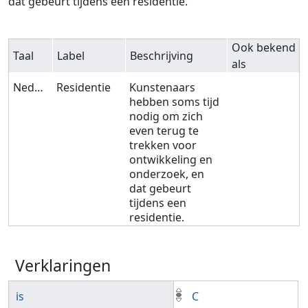
dat gebeurt tijdens een residentie.
Ook bekend
Taal
Label
Beschrijving
als
Nederlands
Residentie
Kunstenaars
hebben soms tijd
nodig om zich
even terug te
trekken voor
ontwikkeling en
onderzoek, en
dat gebeurt
tijdens een
residentie.
Verklaringen
is
C