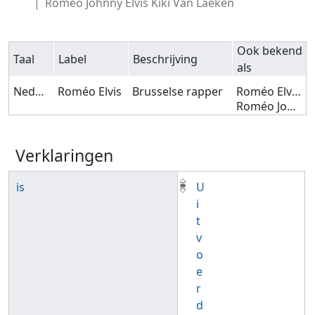
Roméo Johnny Elvis Kiki Van Laeken
Ook bekend
Taal
Label
Beschrijving
als
Nederlands
Roméo Elvis
Brusselse rapper
Roméo Elvis Van Laeken
Roméo Johnny Elvis Kiki Van Laeken
Verklaringen
is
U
i
t
v
o
e
r
d