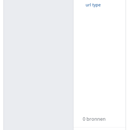
url type
0 bronnen