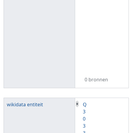
0 bronnen
wikidata entiteit
Q
3
0
3