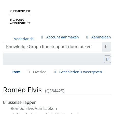
Account aanmaken
Aanmelden
Nederlands
Item
Overleg
Geschiedenis weergeven
Roméo Elvis
(Q584425)
Ga naar:
navigatie
,
zoeken
Brusselse rapper
Roméo Elvis Van Laeken