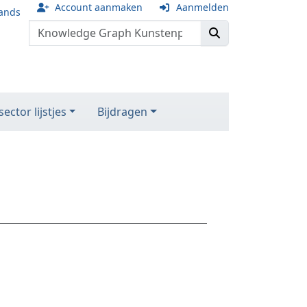
Account aanmaken
Aanmelden
ands
ector lijstjes
Bijdragen