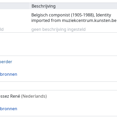
Beschrijving
Belgisch componist (1905-1988), Identity
imported from muziekcentrum.kunsten.be
ld
geen beschrijving ingesteld
oerder
 bronnen
ssez René
(Nederlands)
 bronnen