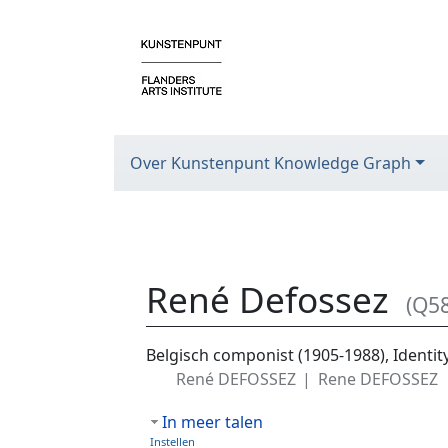
Over Kunstenpunt Knowledge Graph
René Defossez
(Q5
Ga naar:
navigatie
,
zoeken
Belgisch componist (1905-1988), Ident
René DEFOSSEZ
Rene DEFOSSEZ
In meer talen
Instellen