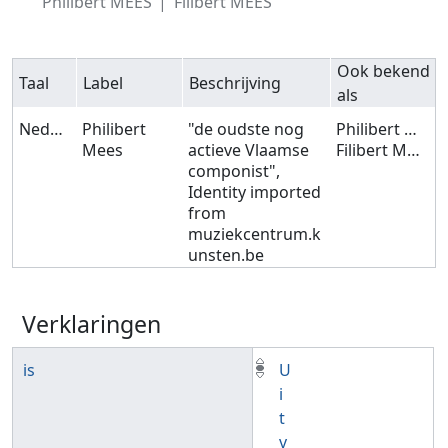
Philibert MEES
Filibert MEES
Ook bekend
Taal
Label
Beschrijving
als
Nederlands
Philibert
"de oudste nog
Philibert MEES
Mees
actieve Vlaamse
Filibert MEES
componist",
Identity imported
from
muziekcentrum.k
unsten.be
Verklaringen
is
U
i
t
v