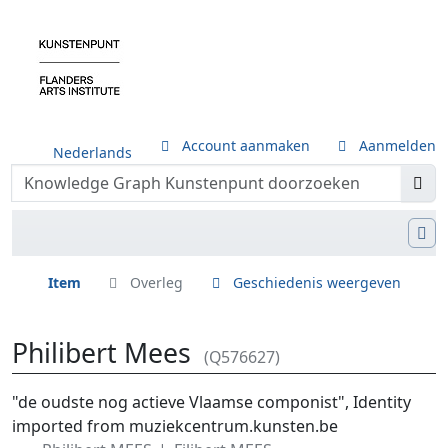
Account aanmaken
Aanmelden
Nederlands
Item
Overleg
Geschiedenis weergeven
Philibert Mees
(Q576627)
Ga naar:
navigatie
,
zoeken
"de oudste nog actieve Vlaamse componist", Identity
imported from muziekcentrum.kunsten.be