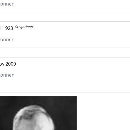
ronnen
Gregoriaans
ul 1923
ronnen
ov 2000
ronnen