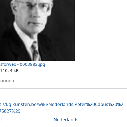
sforweb - 0003882.jpg
 110; 4 kB
ronnen
s://kg.kunsten.be/wiki/Nederlands:Peter%20Cabus%20%2
75627%29
Nederlands
l