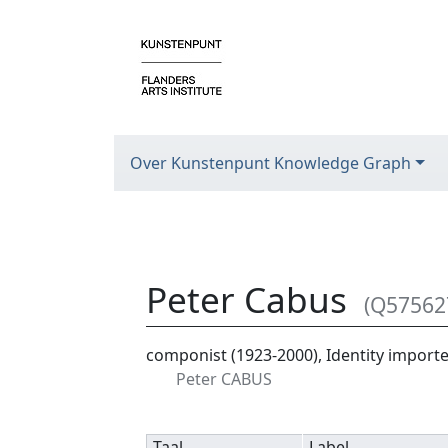
Over Kunstenpunt Knowledge Graph
Peter Cabus
(Q57562
Ga naar:
navigatie
,
zoeken
componist (1923-2000), Identity impor
Peter CABUS
Taal
Label