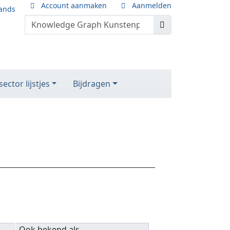
Account aanmaken
Aanmelden
ands
ector lijstjes
Bijdragen
Ook bekend als