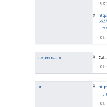
0 b
http
562
taa
0 b
sorteernaam
Cabu
0 b
url
http
ur
0 b