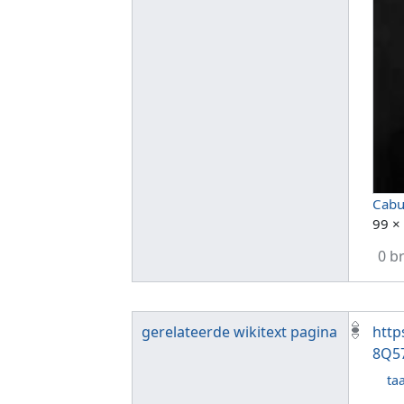
Cabu
99 ×
0 b
gerelateerde wikitext pagina
http
8Q5
taa