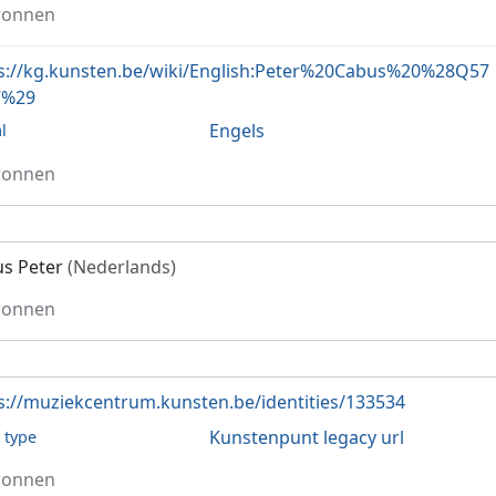
ronnen
s://kg.kunsten.be/wiki/English:Peter%20Cabus%20%28Q57
7%29
Engels
l
ronnen
s Peter
(Nederlands)
ronnen
s://muziekcentrum.kunsten.be/identities/133534
Kunstenpunt legacy url
l type
ronnen