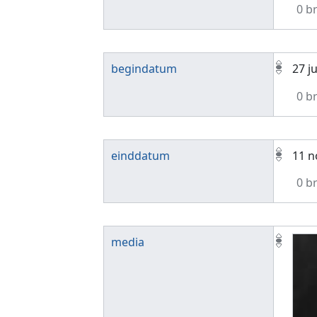
0 b
begindatum
27 j
0 b
einddatum
11 n
0 b
media