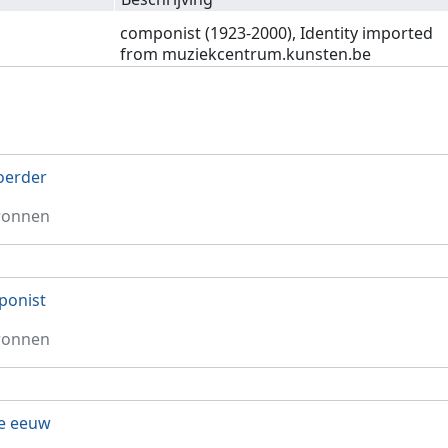
componist (1923-2000), Identity imported
from muziekcentrum.kunsten.be
oerder
ronnen
ponist
ronnen
e eeuw