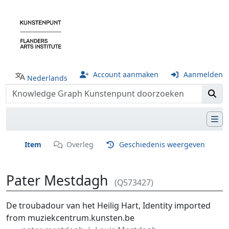
Account aanmaken
Aanmelden
Nederlands
Item
Overleg
Geschiedenis weergeven
Pater Mestdagh
(Q573427)
Ga naar:
navigatie
,
zoeken
De troubadour van het Heilig Hart, Identity imported
from muziekcentrum.kunsten.be