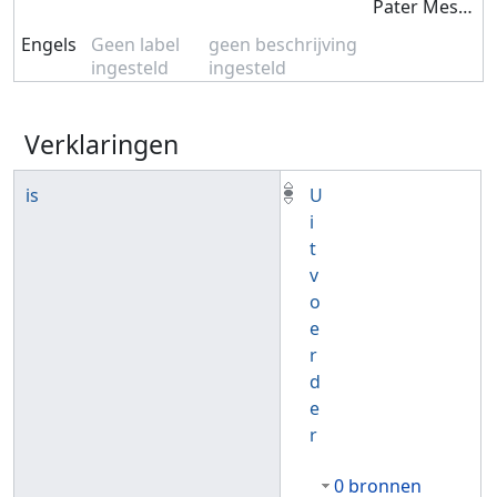
Pater Mestdagh
Engels
Geen label
geen beschrijving
ingesteld
ingesteld
Verklaringen
is
U
i
t
v
o
e
r
d
e
r
0 bronnen