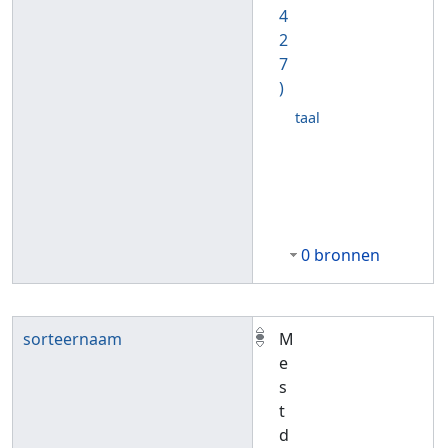
4
2
7
)
taal
0 bronnen
sorteernaam
M
e
s
t
d