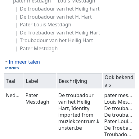
pater mestdagh
Louis Mestdagh
De troubadour van het Heilig hart
De troubadour van het H. Hart
Pater Louis Mestdagh
De Troebadoer van het Heilig Hart
Troubadour van het Heilig Hart
Pater Mestdagh
In meer talen
Instellen
Ook bekend
Taal
Label
Beschrijving
als
Nederlands
Pater
De troubadour
pater mestdagh
Mestdagh
van het Heilig
Louis Mestdagh
Hart, Identity
De troubadour van het Heilig hart
imported from
De troubadour van het H. Hart
muziekcentrum.k
Pater Louis Mestdagh
unsten.be
De Troebadoer van het Heilig Hart
Troubadour van het Heilig Hart