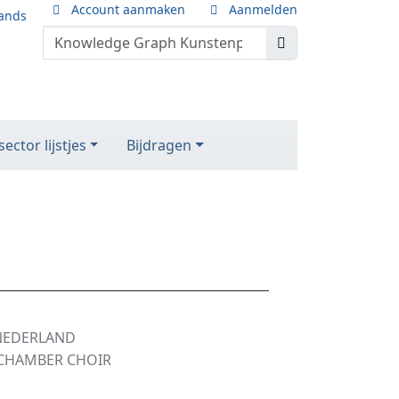
Account aanmaken
Aanmelden
ands
ector lijstjes
Bijdragen
NEDERLAND
CHAMBER CHOIR