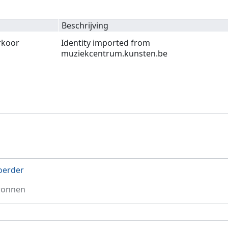
Beschrijving
rkoor
Identity imported from
muziekcentrum.kunsten.be
oerder
ronnen