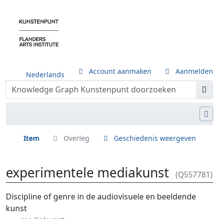
Account aanmaken
Aanmelden
Nederlands
Item
Overleg
Geschiedenis weergeven
experimentele mediakunst
(Q557781)
Ga naar:
navigatie
,
zoeken
Discipline of genre in de audiovisuele en beeldende
kunst