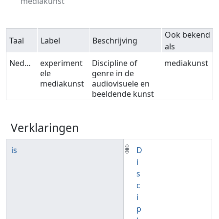
mediakunst
Ook bekend
Taal
Label
Beschrijving
als
Nederlands
experiment
Discipline of
mediakunst
ele
genre in de
mediakunst
audiovisuele en
beeldende kunst
Verklaringen
is
D
i
s
c
i
p