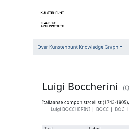
Over Kunstenpunt Knowledge Graph
Luigi Boccherini
(
Ga naar:
navigatie
,
zoeken
Italiaanse componist/cellist (1743-180
Luigi BOCCHERINI
BOCC
BOCH
Taal
Label