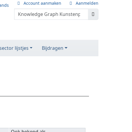
Account aanmaken
Aanmelden
ands
ector lijstjes
Bijdragen
Ook bekend als