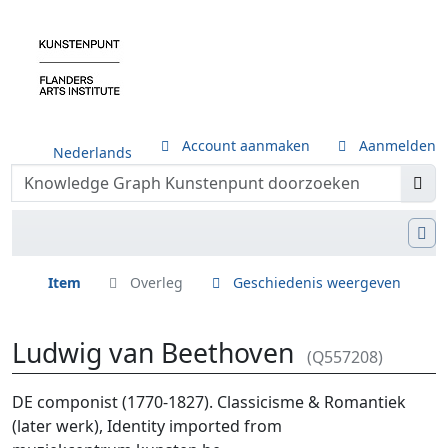
Account aanmaken
Aanmelden
Nederlands
Item
Overleg
Geschiedenis weergeven
Ludwig van Beethoven
(Q557208)
Ga naar:
navigatie
,
zoeken
DE componist (1770-1827). Classicisme & Romantiek
(later werk), Identity imported from