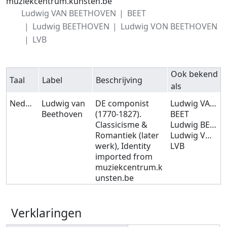
muziekcentrum.kunsten.be
Ludwig VAN BEETHOVEN
BEET
Ludwig BEETHOVEN
Ludwig VON BEETHOVEN
LVB
Ook bekend
Taal
Label
Beschrijving
als
Nederlands
Ludwig van
DE componist
Ludwig VAN BEETHOVEN
Beethoven
(1770-1827).
BEET
Classicisme &
Ludwig BEETHOVEN
Romantiek (later
Ludwig VON BEETHOVEN
werk), Identity
LVB
imported from
muziekcentrum.k
unsten.be
Verklaringen