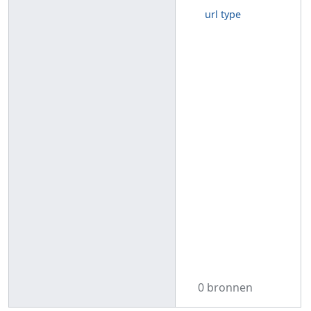
url type
0 bronnen