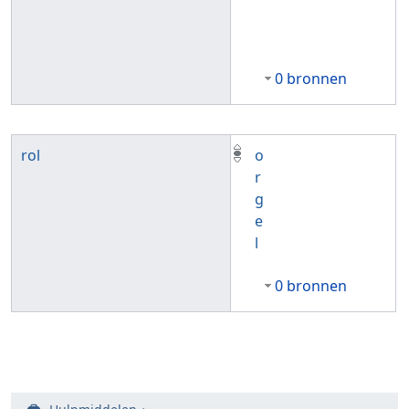
0 bronnen
rol
o
r
g
e
l
0 bronnen