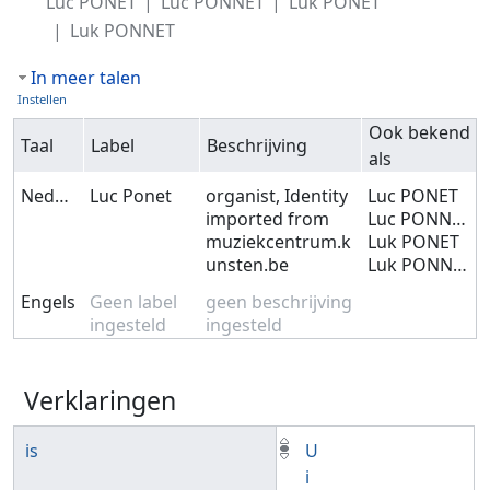
Luc PONET
Luc PONNET
Luk PONET
Luk PONNET
In meer talen
Instellen
Ook bekend
Taal
Label
Beschrijving
als
Nederlands
Luc Ponet
organist, Identity
Luc PONET
imported from
Luc PONNET
muziekcentrum.k
Luk PONET
unsten.be
Luk PONNET
Engels
Geen label
geen beschrijving
ingesteld
ingesteld
Verklaringen
is
U
i