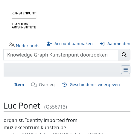
Account aanmaken
Aanmelden
Nederlands
Item
Overleg
Geschiedenis weergeven
Luc Ponet
(Q556713)
Ga naar:
navigatie
,
zoeken
organist, Identity imported from
muziekcentrum.kunsten.be