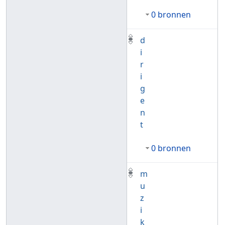
0 bronnen
d
i
r
i
g
e
n
t
0 bronnen
m
u
z
i
k