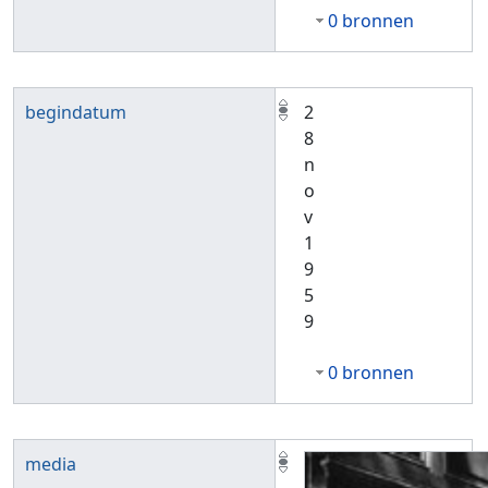
0 bronnen
begindatum
2
8
n
o
v
1
9
5
9
0 bronnen
media