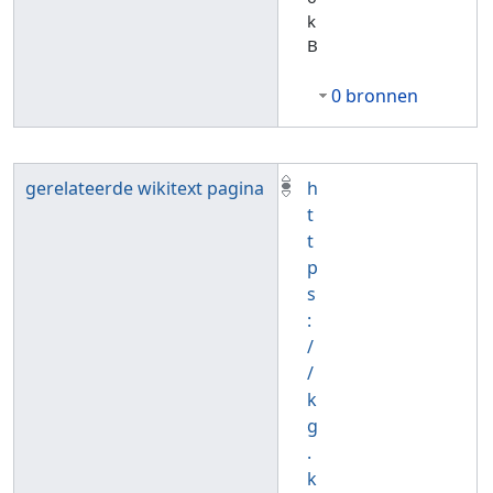
k
B
0 bronnen
gerelateerde wikitext pagina
h
t
t
p
s
:
/
/
k
g
.
k