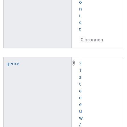
o
n
i
s
t
0 bronnen
genre
2
1
s
t
e
e
e
u
w
/