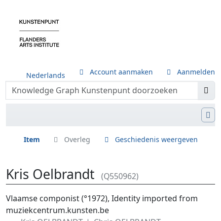
Account aanmaken
Aanmelden
Nederlands
Item
Overleg
Geschiedenis weergeven
Kris Oelbrandt
(Q550962)
Ga naar:
navigatie
,
zoeken
Vlaamse componist (°1972), Identity imported from
muziekcentrum.kunsten.be