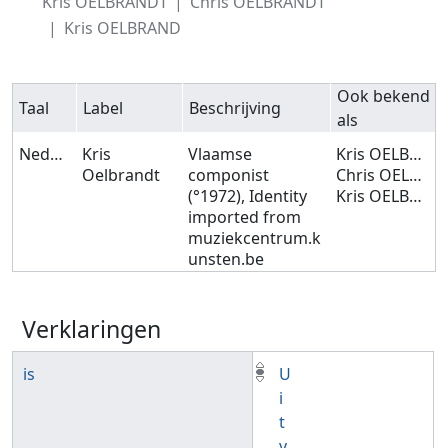
Kris OELBRANDT
Chris OELBRANDT
Kris OELBRAND
Ook bekend
Taal
Label
Beschrijving
als
Nederlands
Kris
Vlaamse
Kris OELBRANDT
Oelbrandt
componist
Chris OELBRANDT
(°1972), Identity
Kris OELBRAND
imported from
muziekcentrum.k
unsten.be
Verklaringen
is
U
i
t
v