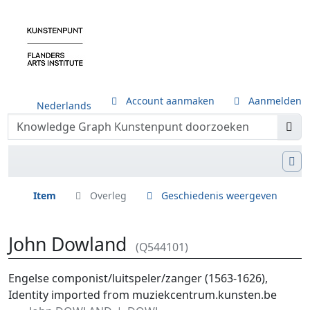
Account aanmaken
Aanmelden
Nederlands
Item
Overleg
Geschiedenis weergeven
John Dowland
(Q544101)
Ga naar:
navigatie
,
zoeken
Engelse componist/luitspeler/zanger (1563-1626),
Identity imported from muziekcentrum.kunsten.be