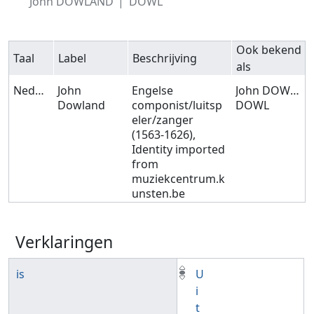
John DOWLAND
DOWL
Ook bekend
Taal
Label
Beschrijving
als
Nederlands
John
Engelse
John DOWLAND
Dowland
componist/luitsp
DOWL
eler/zanger
(1563-1626),
Identity imported
from
muziekcentrum.k
unsten.be
Verklaringen
is
U
i
t