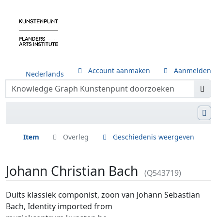
Account aanmaken
Aanmelden
Nederlands
Item
Overleg
Geschiedenis weergeven
Johann Christian Bach
(Q543719)
Ga naar:
navigatie
,
zoeken
Duits klassiek componist, zoon van Johann Sebastian
Bach, Identity imported from