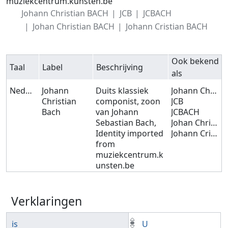
muziekcentrum.kunsten.be
Johann Christian BACH
JCB
JCBACH
Johan Christian BACH
Johann Cristian BACH
Ook bekend
Taal
Label
Beschrijving
als
Nederlands
Johann
Duits klassiek
Johann Christian BACH
Christian
componist, zoon
JCB
Bach
van Johann
JCBACH
Sebastian Bach,
Johan Christian BACH
Identity imported
Johann Cristian BACH
from
muziekcentrum.k
unsten.be
Verklaringen
is
U