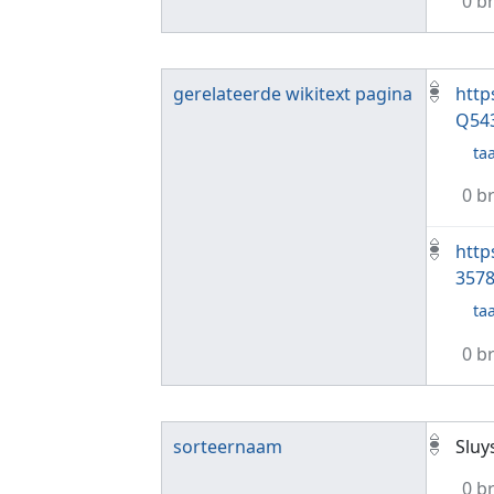
0 b
gerelateerde wikitext pagina
http
Q54
taa
0 b
http
357
taa
0 b
sorteernaam
Sluy
0 b