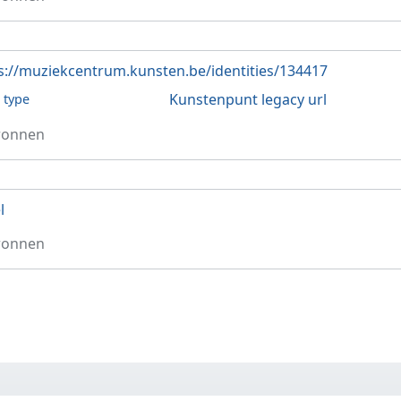
s://muziekcentrum.kunsten.be/identities/134417
Kunstenpunt legacy url
l type
ronnen
l
ronnen