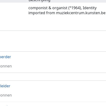
componist & organist (°1964), Identity
imported from muziekcentrum.kunsten.be
oerder
ronnen
leider
ronnen