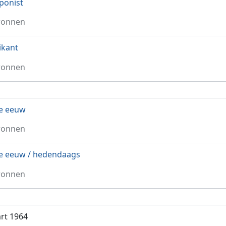
ponist
ronnen
ikant
ronnen
e eeuw
ronnen
e eeuw / hedendaags
ronnen
rt 1964