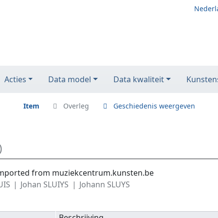
Nederl
Acties
Data model
Data kwaliteit
Kunstens
Item
Overleg
Geschiedenis weergeven
)
y imported from muziekcentrum.kunsten.be
UIS
Johan SLUIYS
Johann SLUYS
Beschrijving