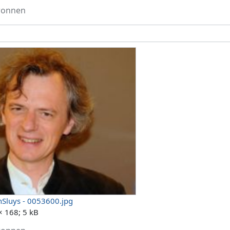
ronnen
nSluys - 0053600.jpg
× 168; 5 kB