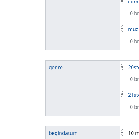
com
0 b
muz
0 b
genre
20st
0 b
21st
0 b
begindatum
10 m