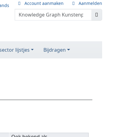
Account aanmaken
Aanmelden
ands
ector lijstjes
Bijdragen
Ook bekend als