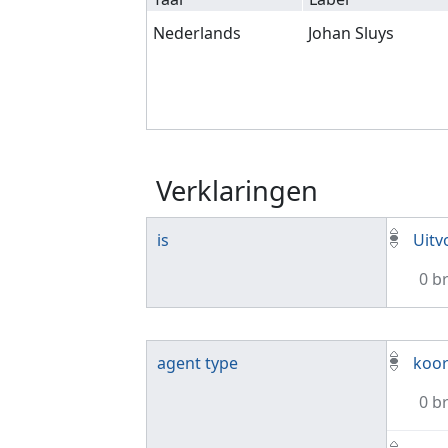
Nederlands
Johan Sluys
Verklaringen
is
Uitv
0 b
agent type
koor
0 b