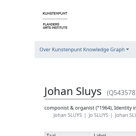
Over Kunstenpunt Knowledge Graph
Johan Sluys
(Q543578
Ga naar:
navigatie
,
zoeken
componist & organist (°1964), Identit
Johan SLUYS
Jo SLUYS
Johan SL
Taal
Label