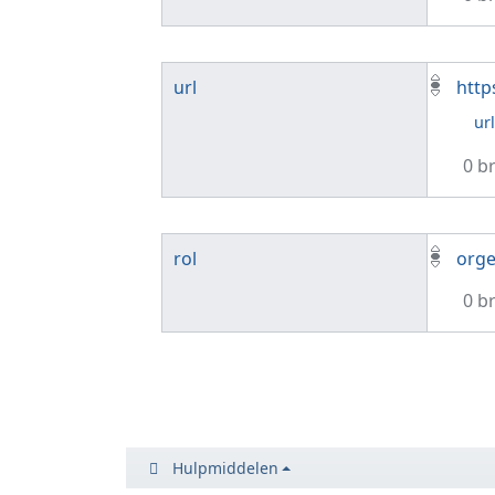
url
http
ur
0 b
rol
orge
0 b
Hulpmiddelen