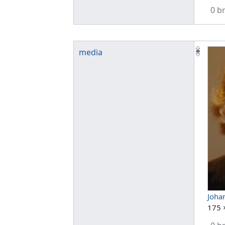
0 b
media
Joha
175 