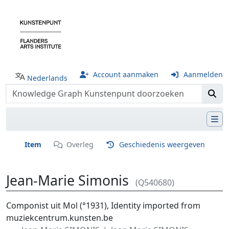
Account aanmaken
Aanmelden
Nederlands
Item
Overleg
Geschiedenis weergeven
Jean-Marie Simonis
(Q540680)
Ga naar:
navigatie
,
zoeken
Componist uit Mol (°1931), Identity imported from
muziekcentrum.kunsten.be