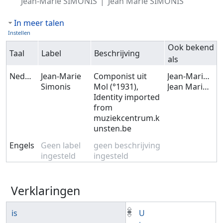
Jean-Marie SIMONIS
Jean Marie SIMONIS
In meer talen
Instellen
Ook bekend
Taal
Label
Beschrijving
als
Nederlands
Jean-Marie
Componist uit
Jean-Marie SIMONIS
Simonis
Mol (°1931),
Jean Marie SIMONIS
Identity imported
from
muziekcentrum.k
unsten.be
Engels
Geen label
geen beschrijving
ingesteld
ingesteld
Verklaringen
is
U