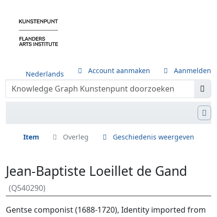
Account aanmaken
Aanmelden
Nederlands
Item
Overleg
Geschiedenis weergeven
Jean-Baptiste Loeillet de Gand
(Q540290)
Ga naar:
navigatie
,
zoeken
Gentse componist (1688-1720), Identity imported from