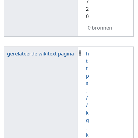
7
2
0
0 bronnen
gerelateerde wikitext pagina
h
t
t
p
s
:
/
/
k
g
.
k