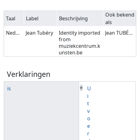
Ook bekend
Taal
Label
Beschrijving
als
Nederlands
Jean Tubéry
Identity imported
Jean TUBÉRY
from
muziekcentrum.k
unsten.be
Verklaringen
is
U
i
t
v
o
e
r