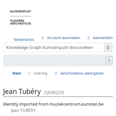
Account aanmaken
Aanmelden
Nederlands
Item
Overleg
Geschiedenis weergeven
Jean Tubéry
(Q540223)
Ga naar:
navigatie
,
zoeken
Identity imported from muziekcentrum.kunsten.be
Jean TUBÉRY