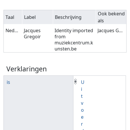
Ook bekend
Taal
Label
Beschrijving
als
Nederlands
Jacques
Identity imported
Jacques GREGOIR
Gregoir
from
muziekcentrum.k
unsten.be
Verklaringen
is
U
i
t
v
o
e
r