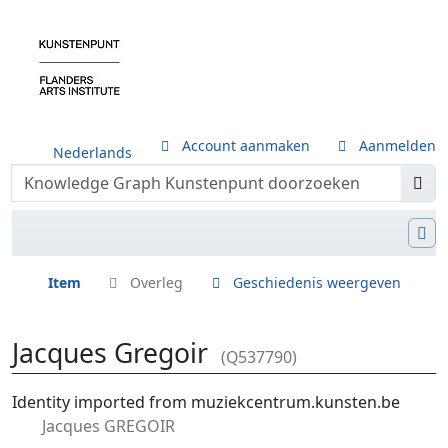
Account aanmaken
Aanmelden
Nederlands
Item
Overleg
Geschiedenis weergeven
Jacques Gregoir
(Q537790)
Ga naar:
navigatie
,
zoeken
Identity imported from muziekcentrum.kunsten.be
Jacques GREGOIR