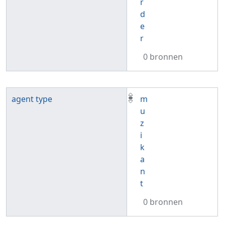
r
d
e
r
0 bronnen
agent type
m
u
z
i
k
a
n
t
0 bronnen