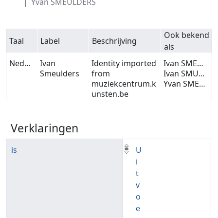
Yvan SMEULDERS
Ook bekend
Taal
Label
Beschrijving
als
Nederlands
Ivan
Identity imported
Ivan SMEULDERS
Smeulders
from
Ivan SMULDERS
muziekcentrum.k
Yvan SMEULDERS
unsten.be
Verklaringen
is
U
i
t
v
o
e