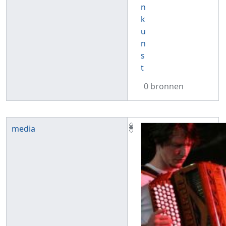
n
k
u
n
s
t
0 bronnen
media