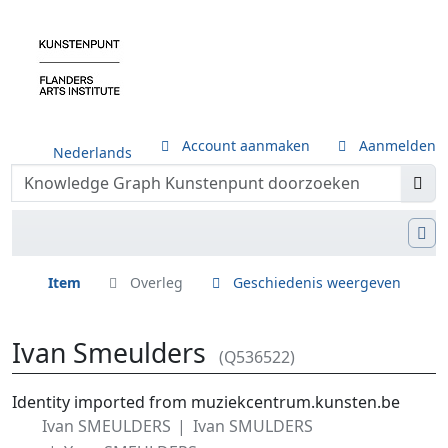
Account aanmaken
Aanmelden
Nederlands
Item
Overleg
Geschiedenis weergeven
Ivan Smeulders
(Q536522)
Ga naar:
navigatie
,
zoeken
Identity imported from muziekcentrum.kunsten.be
Ivan SMEULDERS
Ivan SMULDERS