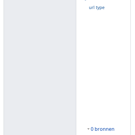
url type
0 bronnen