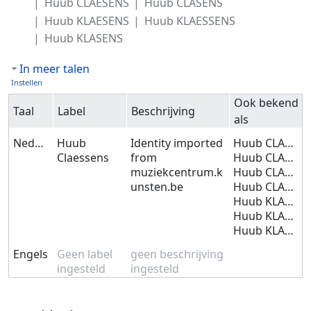
Huub CLAESENS
Huub CLASENS
Huub KLAESENS
Huub KLAESSENS
Huub KLASENS
In meer talen
Instellen
Ook bekend
Taal
Label
Beschrijving
als
Nederlands
Huub
Identity imported
Huub CLAESSENS
Claessens
from
Huub CLAASSENS
muziekcentrum.k
Huub CLAESENS
unsten.be
Huub CLASENS
Huub KLAESENS
Huub KLAESSENS
Huub KLASENS
Engels
Geen label
geen beschrijving
ingesteld
ingesteld