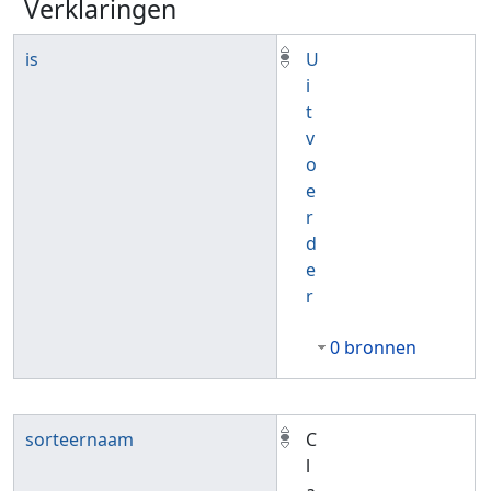
Verklaringen
is
U
i
t
v
o
e
r
d
e
r
0 bronnen
sorteernaam
C
l