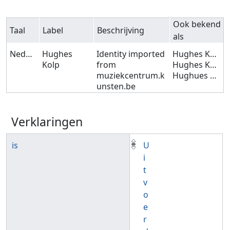
Ook bekend
Taal
Label
Beschrijving
als
Nederlands
Hughes
Identity imported
Hughes KOLP
Kolp
from
Hughes KOLPH
muziekcentrum.k
Hughues KOLP
unsten.be
Verklaringen
is
U
i
t
v
o
e
r