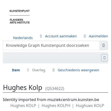
Account aanmaken
Aanmelden
Nederlands
Item
Overleg
Geschiedenis weergeven
Hughes Kolp
(Q534622)
Ga naar:
navigatie
,
zoeken
Identity imported from muziekcentrum.kunsten.be
Hughes KOLP
Hughes KOLPH
Hughues KOLP