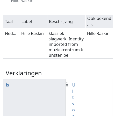
Hille Raskin
Ook bekend
Taal
Label
Beschrijving
als
Nederlands
Hille Raskin
klassiek
Hille Raskin
slagwerk, Identity
imported from
muziekcentrum.k
unsten.be
Verklaringen
is
U
i
t
v
o
e