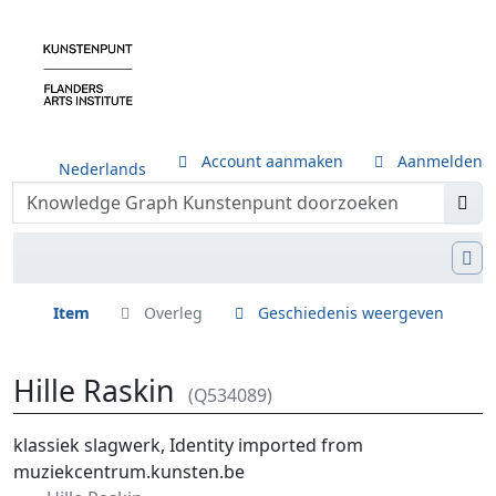
Account aanmaken
Aanmelden
Nederlands
Item
Overleg
Geschiedenis weergeven
Hille Raskin
(Q534089)
Ga naar:
navigatie
,
zoeken
klassiek slagwerk, Identity imported from
muziekcentrum.kunsten.be